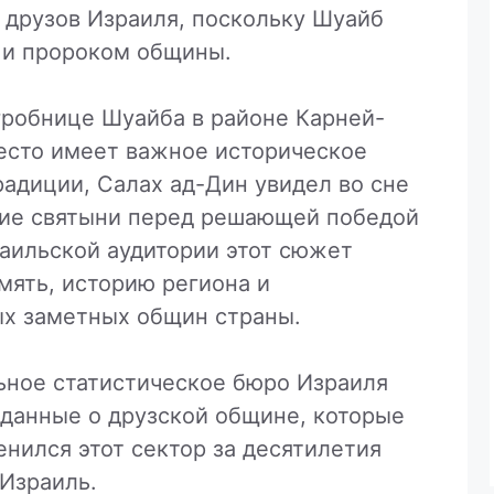
 друзов Израиля, поскольку Шуайб
 и пророком общины.
гробнице Шуайба в районе Карней-
место имеет важное историческое
традиции, Салах ад-Дин увидел во сне
ние святыни перед решающей победой
раильской аудитории этот сюжет
мять, историю региона и
ых заметных общин страны.
ьное статистическое бюро Израиля
данные о друзской общине, которые
енился этот сектор за десятилетия
Израиль.