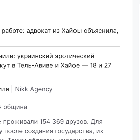
 работе: адвокат из Хайфы объяснила,
раиле: украинский эротический
ут в Тель-Авиве и Хайфе — 18 и 27
иля
| Nikk.Agency
я община
е проживали 154 369 друзов. Для
зу после создания государства, их