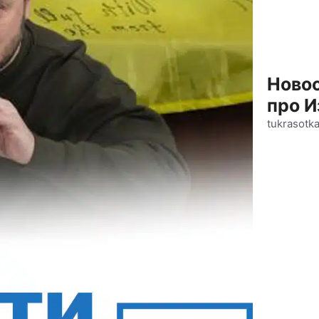
Новос
про И
tukrasotk