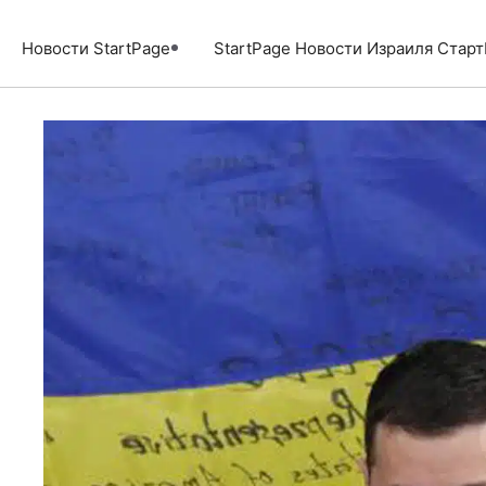
Перейти
к
Новости StartPage
StartPage Новости Израиля Стар
содержимому