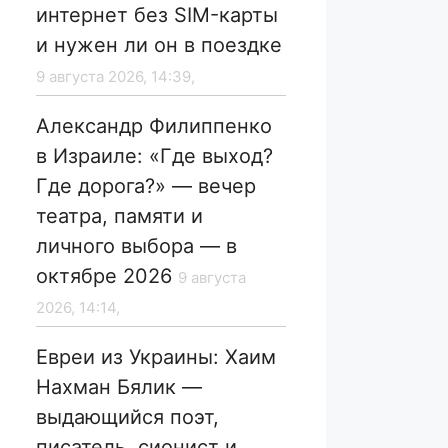
интернет без SIM-карты
и нужен ли он в поездке
9 августа 2026, 14:39,
Александр Филиппенко
в Израиле: «Где выход?
Где дорога?» — вечер
театра, памяти и
личного выбора — в
октябре 2026
9 августа
2026, 14:14,
Евреи из Украины: Хаим
Нахман Бялик —
выдающийся поэт,
писатель, сионист и