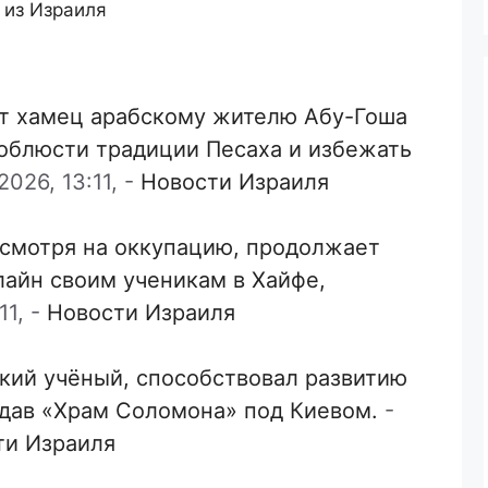
 из Израиля
т хамец арабскому жителю Абу-Гоша
соблюсти традиции Песаха и избежать
026, 13:11,
-
Новости Израиля
есмотря на оккупацию, продолжает
лайн своим ученикам в Хайфе,
11,
-
Новости Израиля
кий учёный, способствовал развитию
здав «Храм Соломона» под Киевом.
-
ти Израиля