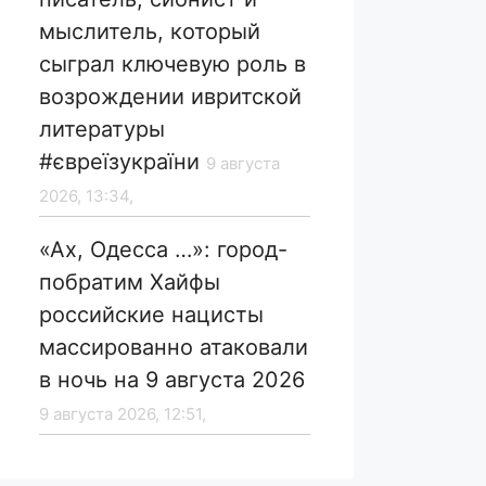
мыслитель, который
сыграл ключевую роль в
возрождении ивритской
литературы
#євреїзукраїни
9 августа
2026, 13:34,
«Ах, Одесса …»: город-
побратим Хайфы
российские нацисты
массированно атаковали
в ночь на 9 августа 2026
9 августа 2026, 12:51,