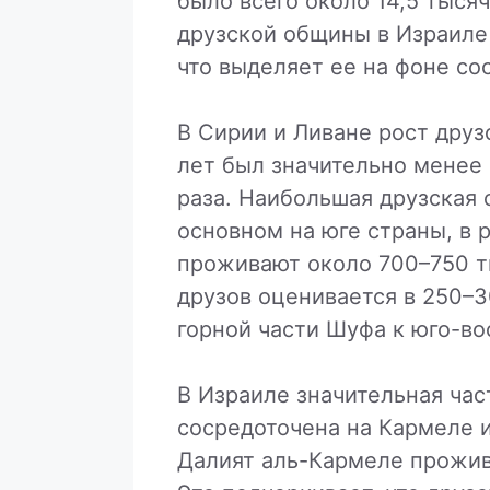
было всего около 14,5 тыся
друзской общины в Израиле 
что выделяет ее на фоне со
В Сирии и Ливане рост друз
лет был значительно менее
раза. Наибольшая друзская 
основном на юге страны, в 
проживают около 700–750 т
друзов оценивается в 250–3
горной части Шуфа к юго-во
В Израиле значительная час
сосредоточена на Кармеле и
Далият аль-Кармеле прожива