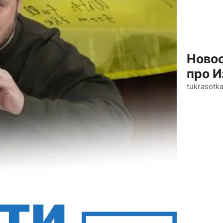
Новос
про И
tukrasotk