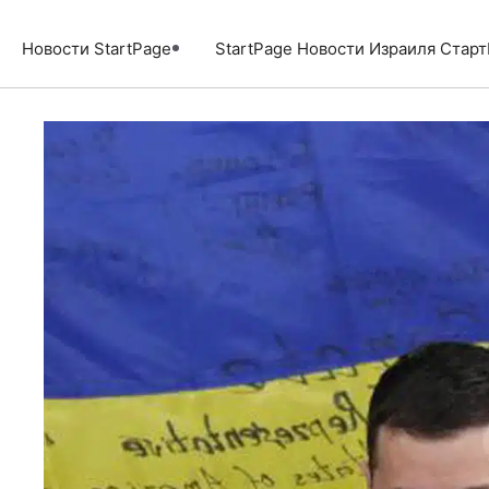
Перейти
к
Новости StartPage
StartPage Новости Израиля Стар
содержимому