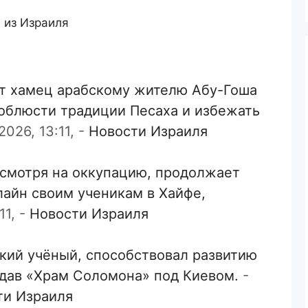
 из Израиля
т хамец арабскому жителю Абу-Гоша
соблюсти традиции Песаха и избежать
026, 13:11,
-
Новости Израиля
есмотря на оккупацию, продолжает
лайн своим ученикам в Хайфе,
11,
-
Новости Израиля
кий учёный, способствовал развитию
здав «Храм Соломона» под Киевом.
-
ти Израиля