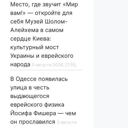
Место, где звучит «Мир
вам!» — откройте для
себя Музей Шолом-
Алейхема в самом
сердце Киева:
культурный мост
Украины и еврейского
народа
5 августа 2026, 21:55,
В Одессе появилась
улица в честь
выдающегося
еврейского физика
Йосифа Фишера — чем
он прославился
5 августа