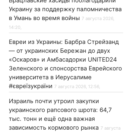
Брацлавские хасиды поблагодарили
Украину за поддержку паломничества
в Умань во время войны
7 августа 2026,
14:20,
Евреи из Украины: Барбра Стрейзанд
— от украинских Бережан до двух
«Оскаров» и Амбасадорки UNITED24
Зеленского и спонсорства Еврейского
университета в Иерусалиме
#євреїзукраїни
7 августа 2026, 12:56,
Израиль почти утроил закупки
украинского рапсового шрота: 64,7
тыс. тонн и ещё одна важная
зависимость кормового рынка
7 августа