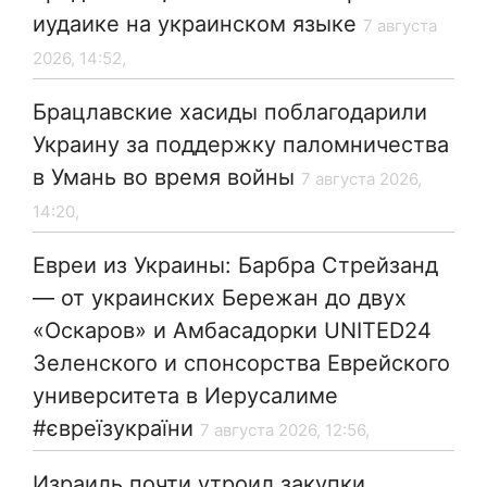
иудаике на украинском языке
7 августа
2026, 14:52,
Брацлавские хасиды поблагодарили
Украину за поддержку паломничества
в Умань во время войны
7 августа 2026,
14:20,
Евреи из Украины: Барбра Стрейзанд
— от украинских Бережан до двух
«Оскаров» и Амбасадорки UNITED24
Зеленского и спонсорства Еврейского
университета в Иерусалиме
#євреїзукраїни
7 августа 2026, 12:56,
Израиль почти утроил закупки