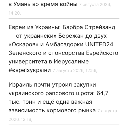
в Умань во время войны
7 августа 2026,
14:20,
Евреи из Украины: Барбра Стрейзанд
— от украинских Бережан до двух
«Оскаров» и Амбасадорки UNITED24
Зеленского и спонсорства Еврейского
университета в Иерусалиме
#євреїзукраїни
7 августа 2026, 12:56,
Израиль почти утроил закупки
украинского рапсового шрота: 64,7
тыс. тонн и ещё одна важная
зависимость кормового рынка
7 августа
2026, 12:18,