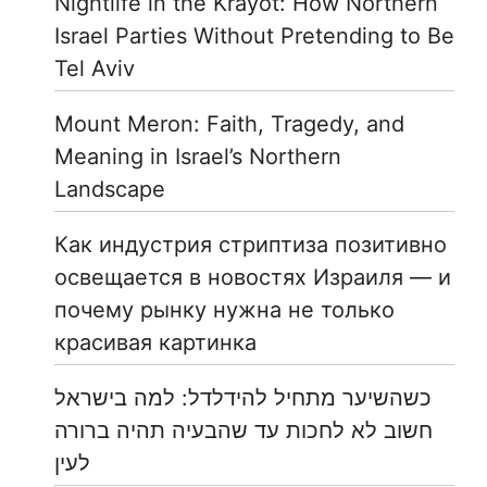
Nightlife in the Krayot: How Northern
Israel Parties Without Pretending to Be
Tel Aviv
Mount Meron: Faith, Tragedy, and
Meaning in Israel’s Northern
Landscape
Как индустрия стриптиза позитивно
освещается в новостях Израиля — и
почему рынку нужна не только
красивая картинка
כשהשיער מתחיל להידלדל: למה בישראל
חשוב לא לחכות עד שהבעיה תהיה ברורה
לעין