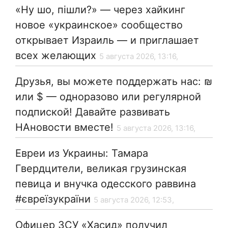
«Ну шо, пішли?» — через хайкинг
новое «украинское» сообщество
открывает Израиль — и приглашает
всех желающих
5 августа 2026, 13:16,
Друзья, вы можете поддержать нас: ₪
или $ — одноразово или регулярной
подпиской! Давайте развивать
НАновости вместе!
5 августа 2026, 13:16,
Евреи из Украины: Тамара
Гвердцители, великая грузинская
певица и внучка одесского раввина
#євреїзукраїни
5 августа 2026, 12:53,
Офицер ЗСУ «Хасид» получил