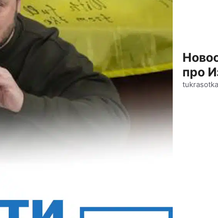
Новос
про И
tukrasotk