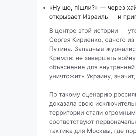
«Ну шо, пішли?» — через ха
открывает Израиль — и при
В центре этой истории — ут
Сергея Кириенко, одного и
Путина. Западные журнали
Кремля: не завершать войну
объяснение для внутренней 
уничтожить Украину, значит
По такому сценарию россия
доказала свою исключитель
территории стали огромным
соответствуют первоначаль
тактика для Москвы, где п