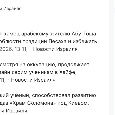
з Израиля
т хамец арабскому жителю Абу-Гоша
соблюсти традиции Песаха и избежать
026, 13:11,
-
Новости Израиля
есмотря на оккупацию, продолжает
лайн своим ученикам в Хайфе,
11,
-
Новости Израиля
кий учёный, способствовал развитию
здав «Храм Соломона» под Киевом.
-
ти Израиля