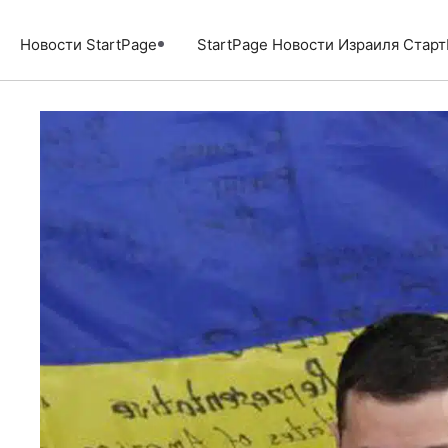
Перейти
к
Новости StartPage
StartPage Новости Израиля Стар
содержимому