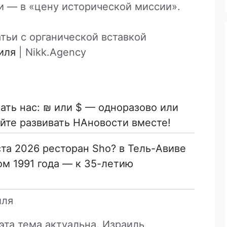
и — в «цену исторической миссии».
тьи с органической вставкой
иля
| Nikk.Agency
ть нас: ₪ или $ — одноразово или
йте развивать НАновости вместе!
ста 2026 ресторан Sho? в Тель-Авиве
ом 1991 года — к 35-летию
иля
эта тема актуальна. Израиль