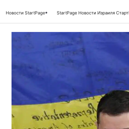
Перейти
к
Новости StartPage
StartPage Новости Израиля Стар
содержимому