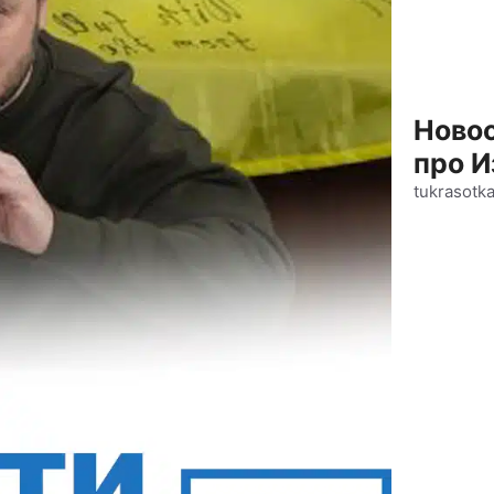
Новос
про И
tukrasotk