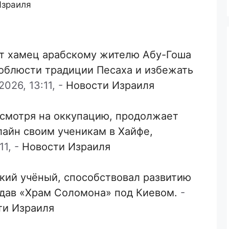
Израиля
т хамец арабскому жителю Абу-Гоша
соблюсти традиции Песаха и избежать
026, 13:11,
-
Новости Израиля
есмотря на оккупацию, продолжает
лайн своим ученикам в Хайфе,
11,
-
Новости Израиля
кий учёный, способствовал развитию
здав «Храм Соломона» под Киевом.
-
ти Израиля