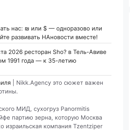
ть нас: ₪ или $ — одноразово или
йте развивать НАновости вместе!
ста 2026 ресторан Sho? в Тель-Авиве
ом 1991 года — к 35-летию
аиля
| Nikk.Agency это сюжет важен
ртины.
кого МИД, сухогруз Panormitis
йфе партию зерна, которую Москва
о израильская компания Tzentziper