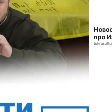
Новос
про И
tukrasotk