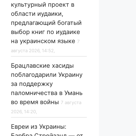
культурный проект в
области иудаики,
предлагающий богатый
выбор книг по иудаике
на украинском языке
7
августа 2026, 14:52,
Брацлавские хасиды
поблагодарили Украину
за поддержку
паломничества в Умань
во время войны
7 августа
2026, 14:20,
Евреи из Украины:
Барбра Стрейзанд — от