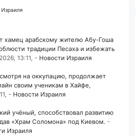
 Израиля
т хамец арабскому жителю Абу-Гоша
соблюсти традиции Песаха и избежать
026, 13:11,
-
Новости Израиля
есмотря на оккупацию, продолжает
лайн своим ученикам в Хайфе,
11,
-
Новости Израиля
кий учёный, способствовал развитию
здав «Храм Соломона» под Киевом.
-
ти Израиля