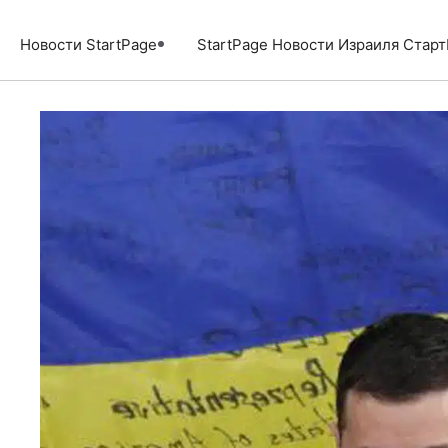
Перейти
к
Новости StartPage
StartPage Новости Израиля Стар
содержимому