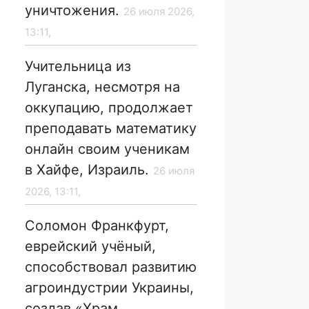
уничтожения.
26 июля 2026,
13:11,
Учительница из
Луганска, несмотря на
оккупацию, продолжает
преподавать математику
онлайн своим ученикам
в Хайфе, Израиль.
26 июля
2026, 13:11,
Соломон Франкфурт,
еврейский учёный,
способствовал развитию
агроиндустрии Украины,
создав «Храм