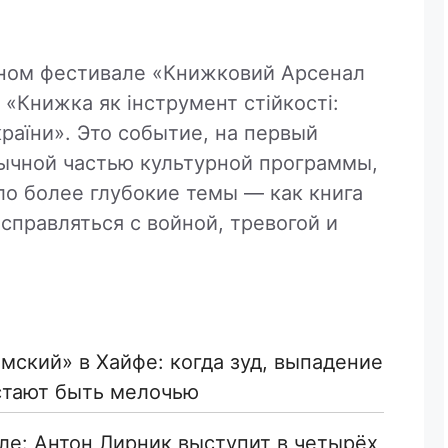
ном фестивале «Книжковий Арсенал
 «Книжка як інструмент стійкості:
України». Это событие, на первый
бычной частью культурной программы,
ло более глубокие темы — как книга
справляться с войной, тревогой и
мский» в Хайфе: когда зуд, выпадение
стают быть мелочью
ле: Антон Лирник выступит в четырёх