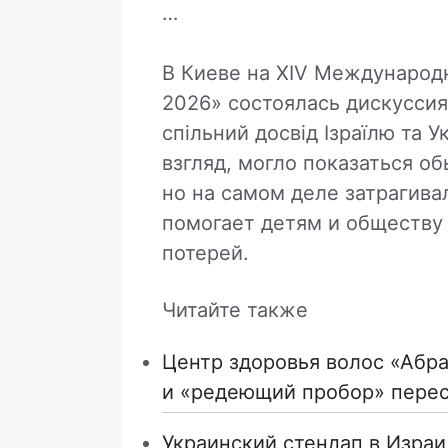
…
В Киеве на XIV Международ
2026» состоялась дискуссия
спільний досвід Ізраїлю та 
взгляд, могло показаться о
но на самом деле затрагива
помогает детям и обществу 
потерей.
Читайте также
Центр здоровья волос «Абрa
и «редеющий пробор» пере
Украинский стендап в Израи