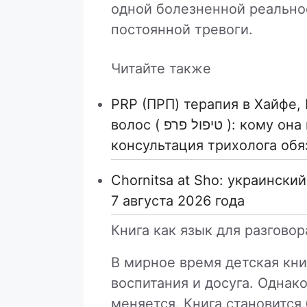
одной болезненной реальнос
постоянной тревоги.
Читайте также
PRP (ПРП) терапия в Хайфе,
волос ( טיפול פרפ ): кому она может подойти и почему
консультация трихолога обя
Chornitsa at Sho: украински
7 августа 2026 года
Книга как язык для разгово
В мирное время детская кни
воспитания и досуга. Однак
меняется. Книга становится