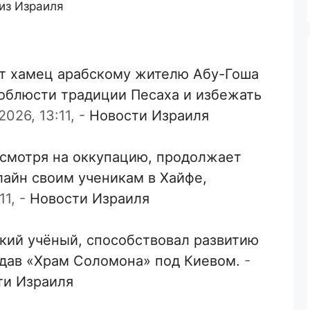
из Израиля
т хамец арабскому жителю Абу-Гоша
соблюсти традиции Песаха и избежать
026, 13:11,
-
Новости Израиля
есмотря на оккупацию, продолжает
лайн своим ученикам в Хайфе,
11,
-
Новости Израиля
кий учёный, способствовал развитию
здав «Храм Соломона» под Киевом.
-
ти Израиля