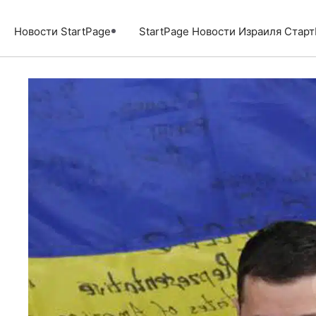
Перейти
к
Новости StartPage
StartPage Новости Израиля Стар
содержимому