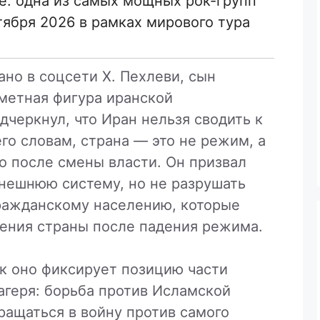
: одна из самых мощных рок-групп
тября 2026 в рамках мирового тура
но в соцсети Х. Пехлеви, сын
метная фигура иранской
дчеркнул, что Иран нельзя сводить к
го словам, страна — это не режим, а
о после смены власти. Он призвал
нешнюю систему, но не разрушать
ражданскому населению, которые
ления страны после падения режима.
ак оно фиксирует позицию части
агеря: борьба против Исламской
ращаться в войну против самого