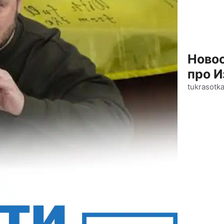
Новос
про И
tukrasotk