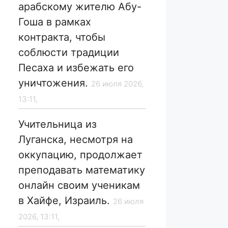
арабскому жителю Абу-
Гоша в рамках
контракта, чтобы
соблюсти традиции
Песаха и избежать его
уничтожения.
26 июля 2026,
13:11,
Учительница из
Луганска, несмотря на
оккупацию, продолжает
преподавать математику
онлайн своим ученикам
в Хайфе, Израиль.
26 июля
2026, 13:11,