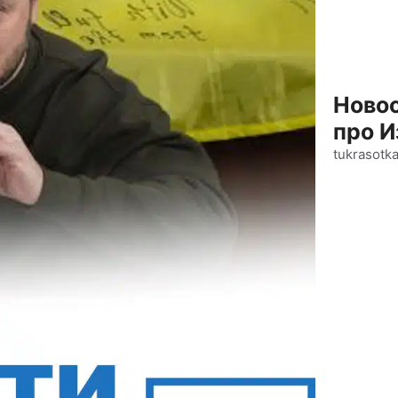
Новос
про И
tukrasotk