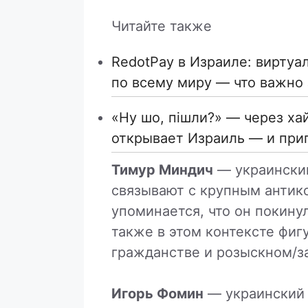
Читайте также
RedotPay в Израиле: виртуа
по всему миру — что важно 
«Ну шо, пішли?» — через ха
открывает Израиль — и при
Тимур Миндич
— украинский
связывают с крупным антик
упоминается, что он покинул
также в этом контексте фиг
гражданстве и розыскном/за
Игорь Фомин
— украинский 