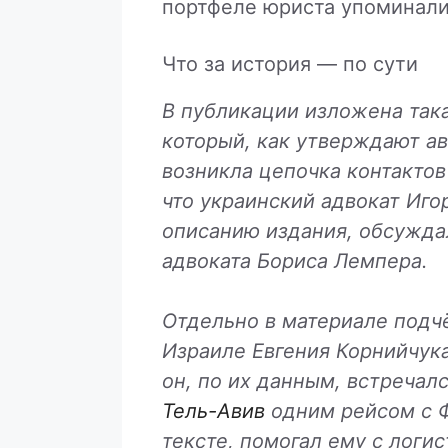
портфеле юриста упоминали
Что за история — по сути
В публикации изложена така
который, как утверждают ав
возникла цепочка контактов
что украинский адвокат Иго
описанию издания, обсужда
адвоката Бориса Лемпера.
Отдельно в материале подч
Израиле Евгения Корнийчука
он, по их данным, встречал
Тель-Авив
одним рейсом с Ф
тексте, помогал ему с логи