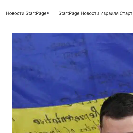
Перейти
к
Новости StartPage
StartPage Новости Израиля Стар
содержимому