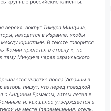
сь крупные российские клиенты.
я версия: вокруг Тимура Миндича,
торы, находится в Израиле, якобы
 между юристами. В тексте говорится,
рь Фомин прилетал в страну и, по
л тему Миндича через израильского
ёркивается участие посла Украины в
: авторы пишут, что перед поездкой
ся с Андреем Ермаком, затем летел в
оминым и, как далее утверждается в
стикой на месте (перемещения, отель,