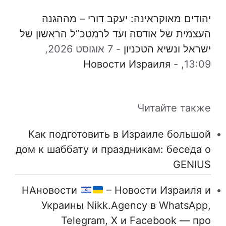
יהודים מאוקראינה: יעקב דורי – מההגנה
העצמית של אודסה ועד לרמטכ”ל הראשון של
ישראל ונשיא הטכניון
-
7 אוגוסט 2026,
Новости Израиля
-
13:09,
Читайте также
Как подготовить в Израиле большой
дом к шаббату и праздникам: беседа о
GENIUS
НАновости
– Новости Израиля и
Украины Nikk.Agency в WhatsApp,
Telegram, X и Facebook — про