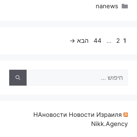
קטגוריות
nanews
עמוד
עמוד
עמוד
1
2
…
44
הבא
→
חיפוש:
НАновости Новости Израиля
Nikk.Agency