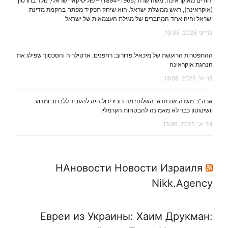
יהודים מאוקראינה: משה שרת (1894-1965) – פוליטיקאי ישראלי, נולד בחרסון
(אוקראינה), ראש ממשלת ישראל. הוא שיחק תפקיד מפתח בהקמת מדינת
ישראל והיה אחד המחברים של מגילת העצמאות של ישראל
12 יוני 2026, 13:05,
ההתפטרות הרועשת של מיכאיל פדורוב: רחפנים, ארטילריה והסכסוך שפילג את
הנהגת אוקראינה
18 יולי 2026, 13:09,
ארה”ב משנה את תנאי השלום: מה רוביו יכול היה להעביר ללברוב ומדוע
וושינגטון כבר לא מאמינה להבטחות הקרמלין
24 יולי 2026, 13:06,
НАновости Новости Израиля
Nikk.Agency
Евреи из Украины: Хаим Друкман: