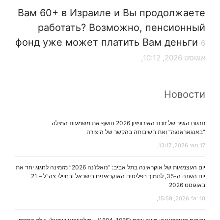
Вам 60+ в Израиле и Вы продолжаете
работать? Возможно, пенсионный
фонд уже может платить Вам деньги
6
אוגוסט 2026, 10:12,
Новости
תרגום השיר של זוכת האירוויזיון 2026 חושף את משמעות המילה
“באנגאראנגה” ואת חשיבותה בהקשר של היצירה
17 מאי 2026, 13:17,
יום העצמאות של אוקראינה בתל אביב: “נזאלז’נה 2026” מזמינה לחגוג יחד את
יום השנה ה-35, לתמוך בפליטים האוקראינים בישראל ובחיילי צה”ל – 21
באוגוסט 2026
10 יולי 2026, 15:59,