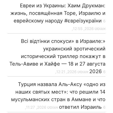
Евреи из Украины: Хаим Друкман:
жизнь, посвящённая Торе, Израилю и
еврейскому народу #євреїзукраїни
6
אוגוסט 2026, 12:55,
«Всі відтінки спокуси» в Израиле:
украинский эротический
исторический триллер покажут в
Тель-Авиве и Хайфе — 18 и 27 августа
2026
6 אוגוסט 2026, 12:21,
Турция назвала Аль-Аксу «одно из
наших святых мест»: что решили 14
мусульманских стран в Аммане и что
ответил Израиль
6 אוגוסט 2026, 11:27,