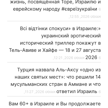
жизнь, посвящённая Торе, Израилю и
еврейскому народу #євреїзукраїни
6
אוגוסט 2026, 12:55,
«Всі відтінки спокуси» в Израиле:
украинский эротический
исторический триллер покажут в
Тель-Авиве и Хайфе — 18 и 27 августа
2026
6 אוגוסט 2026, 12:21,
Турция назвала Аль-Аксу «одно из
наших святых мест»: что решили 14
мусульманских стран в Аммане и что
ответил Израиль
6 אוגוסט 2026, 11:27,
Вам 60+ в Израиле и Вы продолжаете