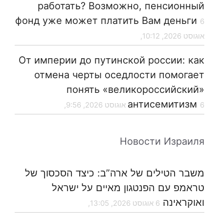
работать? Возможно, пенсионный
фонд уже может платить Вам деньги
6
אוגוסט 2026, 10:12,
От империи до путинской россии: как
отмена черты оседлости помогает
понять «великороссийский»
антисемитизм
6 אוגוסט 2026, 9:56,
Новости Израиля
משבר הטילים של ארה”ב: כיצד הסכסוך של
טראמפ עם הפנטגון מאיים על ישראל
ואוקראינה
6 אוגוסט 2026, 13:05,