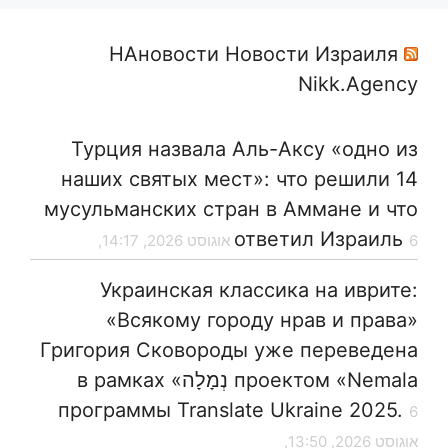
НАновости Новости Израиля
Nikk.Agency
Турция назвала Аль-Аксу «одно из
наших святых мест»: что решили 14
мусульманских стран в Аммане и что
ответил Израиль
6 אוגוסט 2026, 14:17,
Украинская классика на иврите:
«Всякому городу нрав и права»
Григория Сковороды уже переведена
проектом «Nemala נְמָלָה» в рамках
программы Translate Ukraine 2025.
6
אוגוסט 2026, 13:50,