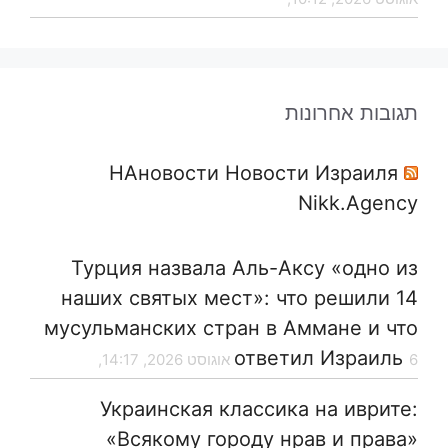
תגובות אחרונות
НАновости Новости Израиля
Nikk.Agency
Турция назвала Аль-Аксу «одно из
наших святых мест»: что решили 14
мусульманских стран в Аммане и что
ответил Израиль
6 אוגוסט 2026, 14:17,
Украинская классика на иврите:
«Всякому городу нрав и права»