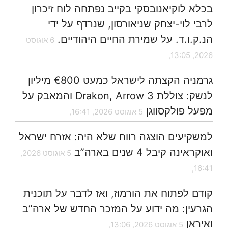
בכלא לוקיאנובסקי בקייב נפתחה לוח זיכרון
לרבי לוי-יצחק שניאורסון, שנרדף על ידי
הנ.ק.ו.ד. על שמירת החיים היהודיים.
6 אוגוסט
2026, 13:05,
גרמניה הקצתה לישראל כמעט €800 מיליון
לנשק: צוללת Drakon, Arrow 3 והמאבק על
מפעל פולקסווגן
5 אוגוסט 2026, 16:41,
למשקיעים הוצגה רווח שלא היה: אזרח ישראל
ואוקראינה קיבל 4 שנים בארה”ב
5 אוגוסט 2026,
16:41,
קודם לפתוח את הורמוז, ואז לדבר על תוכנית
הגרעין: מה ידוע על המזכר החדש של ארה”ב
ואיראן
5 אוגוסט 2026, 13:06,