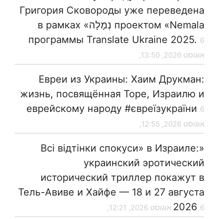
Григория Сковороды уже переведена
проектом «Nemala נְמָלָה» в рамках
программы Translate Ukraine 2025.
6
אוגוסט 2026, 13:50,
Евреи из Украины: Хаим Друкман:
жизнь, посвящённая Торе, Израилю и
еврейскому народу #євреїзукраїни
6
אוגוסט 2026, 12:55,
«Всі відтінки спокуси» в Израиле:
украинский эротический
исторический триллер покажут в
Тель-Авиве и Хайфе — 18 и 27 августа
2026
6 אוגוסט 2026, 12:21,