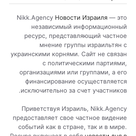
Nikk.Agency
Новости Израиля
— это
независимый информационный
ресурс, представляющий частное
мнение группы израильтян с
украинскими корнями. Сайт не связан
с политическими партиями,
организациями или группами, а его
финансирование осуществляется
исключительно за счет участников.
Приветствуя Израиль, Nikk.Agency
предоставляет свое частное видение
событий как в стране, так и в мире.