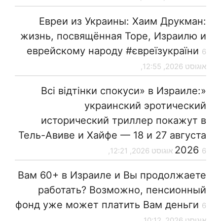
Евреи из Украины: Хаим Друкман:
жизнь, посвящённая Торе, Израилю и
еврейскому народу #євреїзукраїни
6
אוגוסט 2026, 12:55,
«Всі відтінки спокуси» в Израиле:
украинский эротический
исторический триллер покажут в
Тель-Авиве и Хайфе — 18 и 27 августа
2026
6 אוגוסט 2026, 12:21,
Вам 60+ в Израиле и Вы продолжаете
работать? Возможно, пенсионный
фонд уже может платить Вам деньги
6
אוגוסט 2026, 10:12,