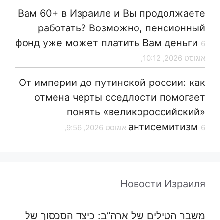
Вам 60+ в Израиле и Вы продолжаете
работать? Возможно, пенсионный
фонд уже может платить Вам деньги
6
אוגוסט 2026, 10:12,
От империи до путинской россии: как
отмена черты оседлости помогает
понять «великороссийский»
антисемитизм
6 אוגוסט 2026, 9:56,
Новости Израиля
משבר הטילים של ארה”ב: כיצד הסכסוך של