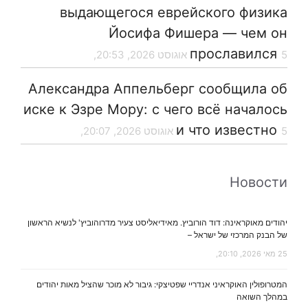
выдающегося еврейского физика
Йосифа Фишера — чем он
прославился
5 אוגוסט 2026, 20:53,
Александра Аппельберг сообщила об
иске к Эзре Мору: с чего всё началось
и что известно
5 אוגוסט 2026, 20:07,
Новости
יהודים מאוקראינה: דוד הורוביץ. מאידיאליסט צעיר מדרוהוביץ' לנשיא הראשון
של הבנק המרכזי של ישראל –
25 מאי 2026, 20:10,
המטרופולין האוקראיני אנדריי שפטיצקי: גיבור לא מוכר שהציל מאות יהודים
במהלך השואה