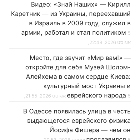
Видео: «Знай Наших» — Кирилл
Каретник — из Украины, переехавший
в Израиль в 2009 году, служил в
армии, работал и стал политиком
5
אוגוסט 2026, 22:48,
Место, где звучит «Мир вам!» —
откройте для себя Музей Шолом-
Алейхема в самом сердце Киева:
культурный мост Украины и
еврейского народа
5 אוגוסט 2026, 21:55,
В Одессе появилась улица в честь
выдающегося еврейского физика
Йосифа Фишера — чем он
прославился
5 אוגוסט 2026, 20:53,