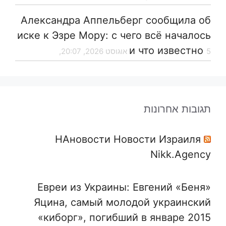
Александра Аппельберг сообщила об
иске к Эзре Мору: с чего всё началось
и что известно
5 אוגוסט 2026, 20:07,
תגובות אחרונות
НАновости Новости Израиля
Nikk.Agency
Евреи из Украины: Евгений «Беня»
Яцина, самый молодой украинский
«киборг», погибший в январе 2015