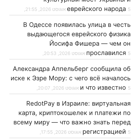
еврейского народа
5 אוגוסט 2026, 21:55,
В Одессе появилась улица в честь
выдающегося еврейского физика
Йосифа Фишера — чем он
прославился
5 אוגוסט 2026, 20:53,
Александра Аппельберг сообщила об
иске к Эзре Мору: с чего всё началось
и что известно
5 אוגוסט 2026, 20:07,
RedotPay в Израиле: виртуальная
карта, криптокошелек и платежи по
всему миру — что важно знать перед
регистрацией
5 אוגוסט 2026, 17:55,