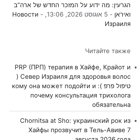
הגרעין: מה ידוע על המזכר החדש של ארה”ב
ואיראן
-
5 אוגוסט 2026, 13:06,
-
Новости
Израиля
Читайте также
PRP (ПРП) терапия в Хайфе, Крайот и
Север Израиля для здоровья волос (
טיפול פרפ ): кому она может подойти и
почему консультация трихолога
обязательна
Chornitsa at Sho: украинский рок из
Хайфы прозвучит в Тель-Авиве 7
августа 2026 года