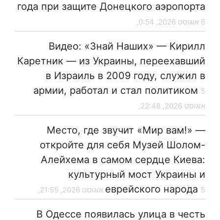
года при защите Донецкого аэропорта
6 אוגוסט 2026, 0:54,
Видео: «Знай Наших» — Кирилл
Каретник — из Украины, переехавший
в Израиль в 2009 году, служил в
армии, работал и стал политиком
5
אוגוסט 2026, 22:48,
Место, где звучит «Мир вам!» —
откройте для себя Музей Шолом-
Алейхема в самом сердце Киева:
культурный мост Украины и
еврейского народа
5 אוגוסט 2026, 21:55,
В Одессе появилась улица в честь