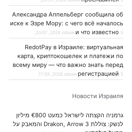
Александра Аппельберг сообщила об
иске к Эзре Мору: с чего всё началось
и что известно
5 אוגוסט 2026, 20:07,
RedotPay в Израиле: виртуальная
карта, криптокошелек и платежи по
всему миру — что важно знать перед
регистрацией
5 אוגוסט 2026, 17:55,
Новости Израиля
גרמניה הקצתה לישראל כמעט €800 מיליון
לנשק: צוללת Drakon, Arrow 3 והמאבק על