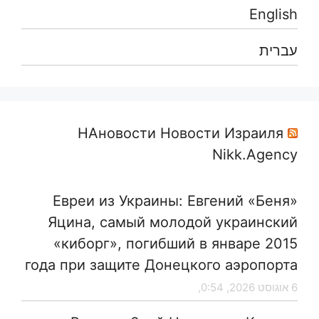
English
עברית
НАновости Новости Израиля
Nikk.Agency
Евреи из Украины: Евгений «Беня»
Яцина, самый молодой украинский
«киборг», погибший в январе 2015
года при защите Донецкого аэропорта
6 אוגוסט 2026, 0:54,