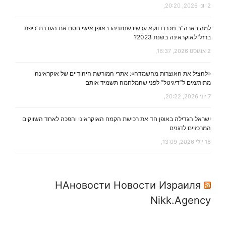
2 יוני 2026, 20:20,
למה בארה”ב נזכרו דווקא עכשיו שנתניהו באופן אישי חסם את העברת ‘כיפת
ברזל’ לאוקראינה בשנת 2023?
2 אוגוסט 2026, 16:37,
«להציל את האוצרות מהשמדה»: אתרי המורשת היהודיים של אוקראינה
מתורגמים ל”דיגיטל” לפני שהמלחמה תשמיד אותם
7 יוני 2026, 20:22,
ישראל הגדילה באופן חד את רכישת הקמח האוקראיני והפכה לאחד השווקים
המרכזיים לדגנים
18 יולי 2026, 13:09,
НАновости Новости Израиля
Nikk.Agency