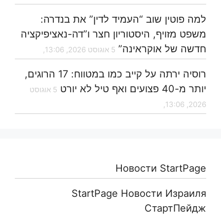
למה פוטין שוב “העמיד לדין” את בנדרה:
משפט מזויף, היסטוריון חצר ו”דה-נאציפיקציה
חדשה של אוקראינה”
5 אוגוסט 2026, 13:06,
רוסיה ירתה על קייב כמו במטווח: 17 הרוגים,
יותר מ-40 פצועים ואף טיל לא יורט
5 אוגוסט
2026, 13:06,
Новости StartPage
StartPage Новости Израиля
СтартПейдж