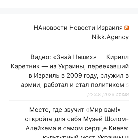
НАновости Новости Израиля
Nikk.Agency
Видео: «Знай Наших» — Кирилл
Каретник — из Украины, переехавший
в Израиль в 2009 году, служил в
армии, работал и стал политиком
5
אוגוסט 2026, 22:48,
Место, где звучит «Мир вам!» —
откройте для себя Музей Шолом-
Алейхема в самом сердце Киева:
культурный мост Украины и