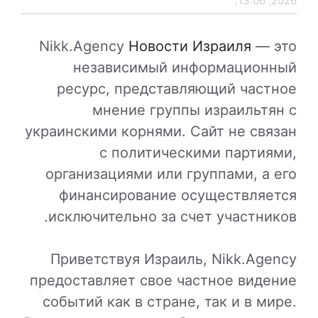
2026, 13:06,
Nikk.Agency
Новости Израиля
— это
независимый информационный
ресурс, представляющий частное
мнение группы израильтян с
украинскими корнями. Сайт не связан
с политическими партиями,
организациями или группами, а его
финансирование осуществляется
исключительно за счет участников.
Приветствуя Израиль, Nikk.Agency
предоставляет свое частное видение
событий как в стране, так и в мире.