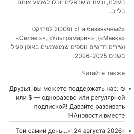
העולם, וכעת הישראלים יוכלו לשמוע אותם
בלייב.
«На беззвучный» (פסקול לפרויקט
«Мавка»), «Селяві»», «Ультрамарин»
ושירים חדשים נוספים שמושמעים באופן פעיל
בשנים 2025–2026.
Читайте также
Друзья, вы можете поддержать нас: ₪
или $ — одноразово или регулярной
подпиской! Давайте развивать
НАновости вместе!
«Той самий день…»: 24 августа 2026