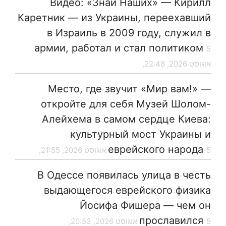
Видео: «Знай Наших» — Кирилл
Каретник — из Украины, переехавший
в Израиль в 2009 году, служил в
армии, работал и стал политиком
5
אוגוסט 2026, 22:48,
Место, где звучит «Мир вам!» —
откройте для себя Музей Шолом-
Алейхема в самом сердце Киева:
культурный мост Украины и
еврейского народа
5 אוגוסט 2026, 21:55,
В Одессе появилась улица в честь
выдающегося еврейского физика
Йосифа Фишера — чем он
прославился
5 אוגוסט 2026, 20:53,