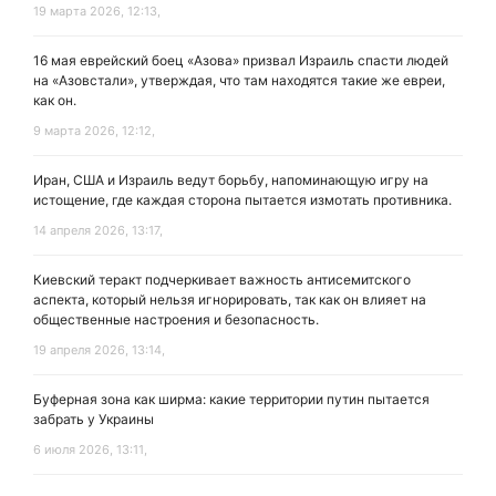
19 марта 2026, 12:13,
16 мая еврейский боец «Азова» призвал Израиль спасти людей
на «Азовстали», утверждая, что там находятся такие же евреи,
как он.
9 марта 2026, 12:12,
Иран, США и Израиль ведут борьбу, напоминающую игру на
истощение, где каждая сторона пытается измотать противника.
14 апреля 2026, 13:17,
Киевский теракт подчеркивает важность антисемитского
аспекта, который нельзя игнорировать, так как он влияет на
общественные настроения и безопасность.
19 апреля 2026, 13:14,
Буферная зона как ширма: какие территории путин пытается
забрать у Украины
6 июля 2026, 13:11,