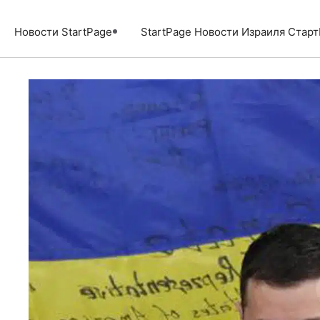
Перейти
к
Новости StartPage
StartPage Новости Израиля Стар
содержимому