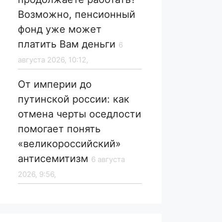
Возможно, пенсионный
фонд уже может
платить Вам деньги
6
августа 2026, 10:12,
От империи до
путинской россии: как
отмена черты оседлости
помогает понять
«великороссийский»
антисемитизм
6 августа
2026, 9:56,