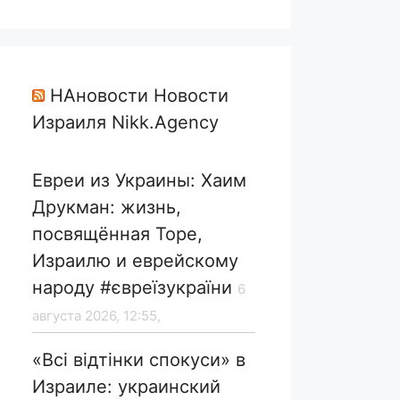
НАновости Новости
Израиля Nikk.Agency
Евреи из Украины: Хаим
Друкман: жизнь,
посвящённая Торе,
Израилю и еврейскому
народу #євреїзукраїни
6
августа 2026, 12:55,
«Всі відтінки спокуси» в
Израиле: украинский