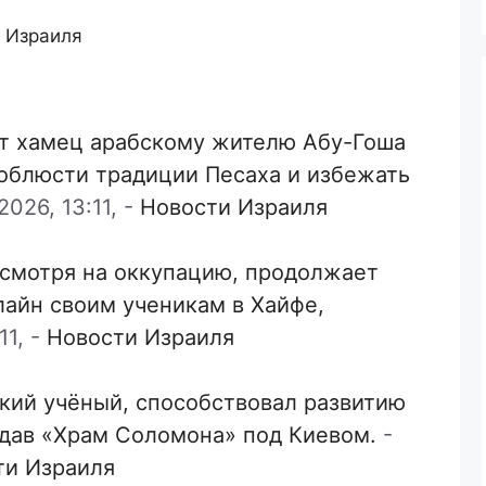
з Израиля
т хамец арабскому жителю Абу-Гоша
соблюсти традиции Песаха и избежать
026, 13:11,
-
Новости Израиля
есмотря на оккупацию, продолжает
лайн своим ученикам в Хайфе,
11,
-
Новости Израиля
кий учёный, способствовал развитию
здав «Храм Соломона» под Киевом.
-
ти Израиля