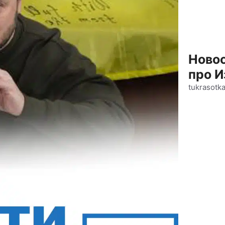
Новос
про И
tukrasotk