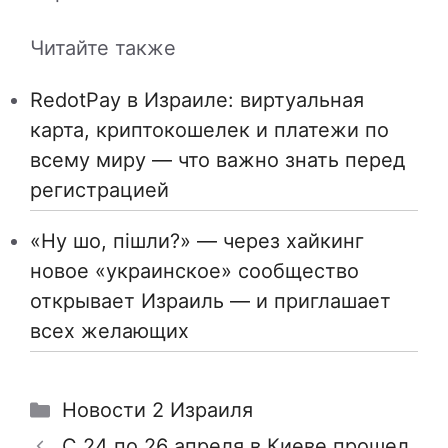
Читайте также
RedotPay в Израиле: виртуальная
карта, криптокошелек и платежи по
всему миру — что важно знать перед
регистрацией
«Ну шо, пішли?» — через хайкинг
новое «украинское» сообщество
открывает Израиль — и приглашает
всех желающих
Рубрики
Новости 2 Израиля
С 24 по 26 апреля в Киеве прошел