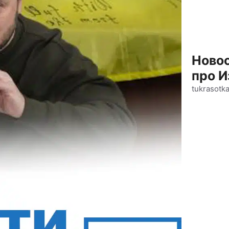
Новос
про И
tukrasotk