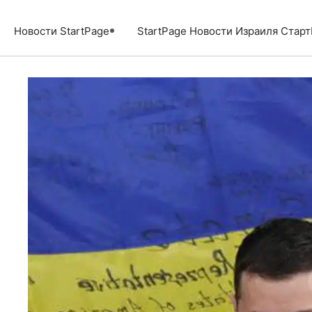
Перейти
к
Новости StartPage
StartPage Новости Израиля Стар
содержимому