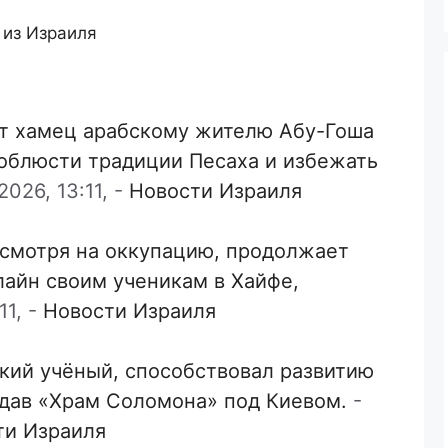
 из Израиля
т хамец арабскому жителю Абу-Гоша
соблюсти традиции Песаха и избежать
026, 13:11,
-
Новости Израиля
есмотря на оккупацию, продолжает
лайн своим ученикам в Хайфе,
11,
-
Новости Израиля
кий учёный, способствовал развитию
здав «Храм Соломона» под Киевом.
-
ти Израиля