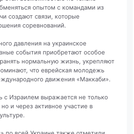
обменяться опытом с командами из
ечи создают связи, которые
ршения соревнований.
ного давления на украинское
вные события приобретают особое
хранять нормальную жизнь, укрепляют
поминают, что еврейская молодежь
еждународного движения «Маккаби».
ь с Израилем выражается не только
 но и через активное участие в
ультуре.
» по всей Украине также отметили