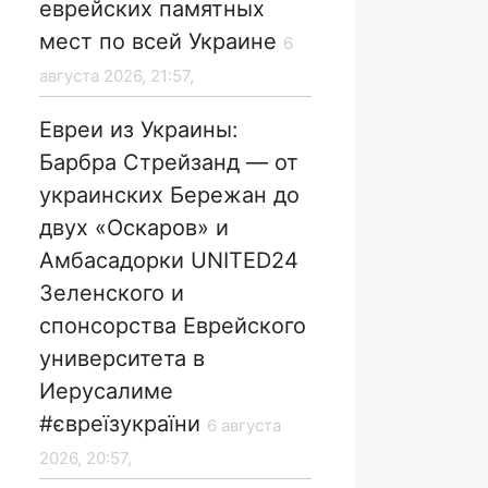
еврейских памятных
мест по всей Украине
6
августа 2026, 21:57,
Евреи из Украины:
Барбра Стрейзанд — от
украинских Бережан до
двух «Оскаров» и
Амбасадорки UNITED24
Зеленского и
спонсорства Еврейского
университета в
Иерусалиме
#євреїзукраїни
6 августа
2026, 20:57,