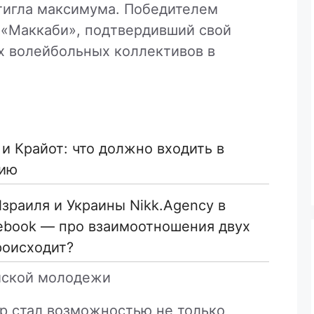
стигла максимума. Победителем
 «Маккаби», подтвердивший свой
х волейбольных коллективов в
и Крайот: что должно входить в
нию
зраиля и Украины Nikk.Agency в
cebook — про взаимоотношения двух
роисходит?
йской молодежи
ир стал возможностью не только