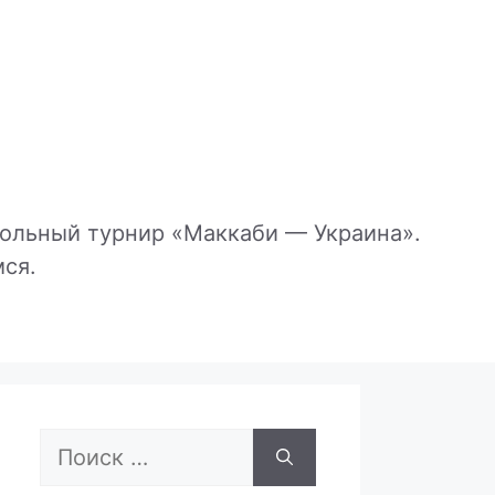
больный турнир «Маккаби — Украина».
ся.
Поиск: