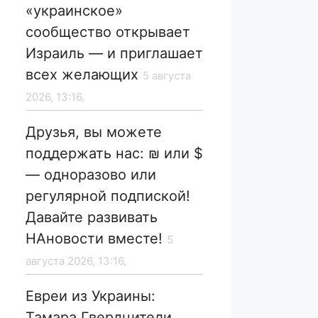
«украинское»
сообщество открывает
Израиль — и приглашает
всех желающих
5 августа
2026, 13:16,
Друзья, вы можете
поддержать нас: ₪ или $
— одноразово или
регулярной подпиской!
Давайте развивать
НАновости вместе!
5
августа 2026, 13:16,
Евреи из Украины:
Тамара Гвердцители,