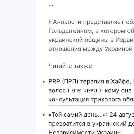
…
НАновости представляет об
Гольдштейном, в котором о
украинской общины в Израил
отношения между Украиной 
Читайте также
PRP (ПРП) терапия в Хайфе,
волос ( טיפול פרפ ): кому она может подойти и почему
консультация трихолога обя
«Той самий день…»: 24 авгу
превратится в украинский д
Независимости Украины