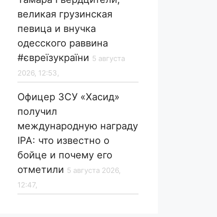
великая грузинская
певица и внучка
одесского раввина
#євреїзукраїни
5 августа
2026, 12:53,
Офицер ЗСУ «Хасид»
получил
международную награду
IPA: что известно о
бойце и почему его
отметили
5 августа 2026,
12:47,