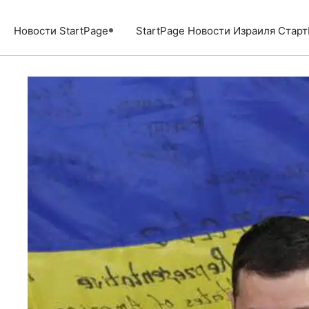
Перейти
к
Новости StartPage
StartPage Новости Израиля Стар
содержимому