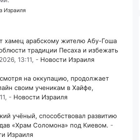
ми.
з Израиля
т хамец арабскому жителю Абу-Гоша
соблюсти традиции Песаха и избежать
026, 13:11,
-
Новости Израиля
есмотря на оккупацию, продолжает
лайн своим ученикам в Хайфе,
11,
-
Новости Израиля
кий учёный, способствовал развитию
здав «Храм Соломона» под Киевом.
-
ти Израиля