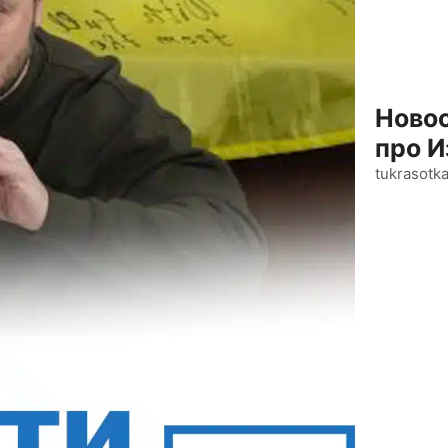
Новос
про И
tukrasotk