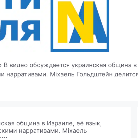
»
В видео обсуждается украинская община в 
и нарративами. Міхаель Гольдштейн делитс
ская община в Израиле, её язык,
скими нарративами. Міхаель