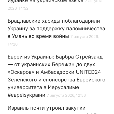
иудаике на украинском языке
7 августа
2026, 14:52,
Брацлавские хасиды поблагодарили
Украину за поддержку паломничества
в Умань во время войны
7 августа 2026,
14:20,
Евреи из Украины: Барбра Стрейзанд
— от украинских Бережан до двух
«Оскаров» и Амбасадорки UNITED24
Зеленского и спонсорства Еврейского
университета в Иерусалиме
#євреїзукраїни
7 августа 2026, 12:56,
Израиль почти утроил закупки