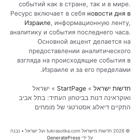
событий как в стране, так и в мире.
Ресурс включает в себя
новости дня в
Израиле
, информационную ленту,
аналитику и события последнего часа.
Основной акцент делается на
предоставлении аналитического
взгляда на происходящие события в
Израиле и за его пределами.
חדשות ישראל
»
StartPage
»
ישראל
ואוקראינה דנות בביטחון העתיד: בתל אביב
התקיים דיאלוג אסטרטגי של מומחים
© 2026 חדשות מישראל tukrasotka.com ועל ישראל
• נבנה
על ידי
GeneratePress