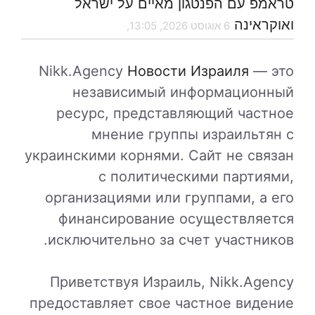
טראמפ עם הפנטגון מאיים על ישראל
ואוקראינה
6 אוגוסט 2026, 13:05,
Nikk.Agency
Новости Израиля
— это
независимый информационный
ресурс, представляющий частное
мнение группы израильтян с
украинскими корнями. Сайт не связан
с политическими партиями,
организациями или группами, а его
финансирование осуществляется
исключительно за счет участников.
Приветствуя Израиль, Nikk.Agency
предоставляет свое частное видение