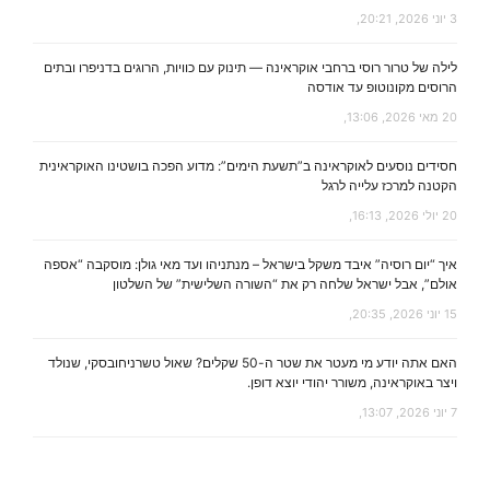
3 יוני 2026, 20:21,
לילה של טרור רוסי ברחבי אוקראינה — תינוק עם כוויות, הרוגים בדניפרו ובתים
הרוסים מקונוטופ עד אודסה
20 מאי 2026, 13:06,
חסידים נוסעים לאוקראינה ב”תשעת הימים”: מדוע הפכה בושטינו האוקראינית
הקטנה למרכז עלייה לרגל
20 יולי 2026, 16:13,
איך “יום רוסיה” איבד משקל בישראל – מנתניהו ועד מאי גולן: מוסקבה “אספה
אולם”, אבל ישראל שלחה רק את “השורה השלישית” של השלטון
15 יוני 2026, 20:35,
האם אתה יודע מי מעטר את שטר ה-50 שקלים? שאול טשרניחובסקי, שנולד
ויצר באוקראינה, משורר יהודי יוצא דופן.
7 יוני 2026, 13:07,