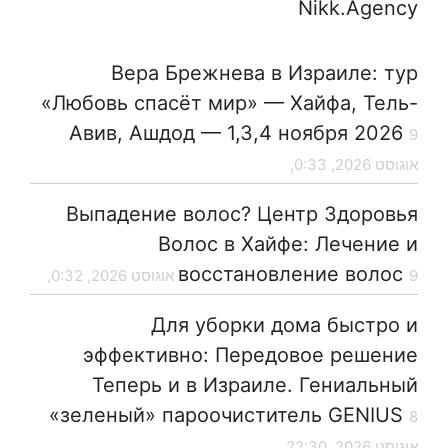
Nikk.Agency
Вера Брежнева в Израиле: тур
«Любовь спасёт мир» — Хайфа, Тель-
Авив, Ашдод — 1,3,4 ноября 2026
9
אוגוסט 2026, 0:33,
Выпадение волос? Центр Здоровья
Волос в Хайфе: Лечение и
восстановление волос
9 אוגוסט 2026, 0:32,
Для уборки дома быстро и
эффективно: Передовое решение
Теперь и в Израиле. Гениальный
«зеленый» пароочиститель GENIUS
8
אוגוסט 2026, 22:30,