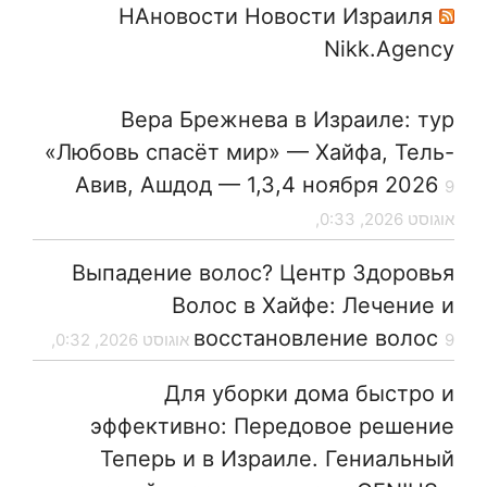
НАновости Новости Израиля
Nikk.Agency
Вера Брежнева в Израиле: тур
«Любовь спасёт мир» — Хайфа, Тель-
Авив, Ашдод — 1,3,4 ноября 2026
9
אוגוסט 2026, 0:33,
Выпадение волос? Центр Здоровья
Волос в Хайфе: Лечение и
восстановление волос
9 אוגוסט 2026, 0:32,
Для уборки дома быстро и
эффективно: Передовое решение
Теперь и в Израиле. Гениальный