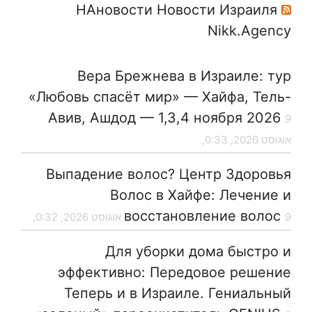
НАновости Новости Израиля
Nikk.Agency
Вера Брежнева в Израиле: тур
«Любовь спасёт мир» — Хайфа, Тель-
Авив, Ашдод — 1,3,4 ноября 2026
9
אוגוסט 2026, 0:33,
Выпадение волос? Центр Здоровья
Волос в Хайфе: Лечение и
восстановление волос
9 אוגוסט 2026, 0:32,
Для уборки дома быстро и
эффективно: Передовое решение
Теперь и в Израиле. Гениальный