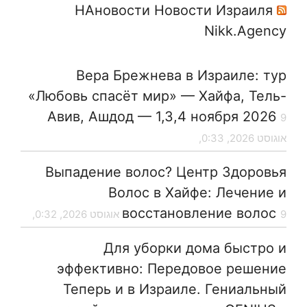
НАновости Новости Израиля
Nikk.Agency
Вера Брежнева в Израиле: тур
«Любовь спасёт мир» — Хайфа, Тель-
Авив, Ашдод — 1,3,4 ноября 2026
9
אוגוסט 2026, 0:33,
Выпадение волос? Центр Здоровья
Волос в Хайфе: Лечение и
восстановление волос
9 אוגוסט 2026, 0:32,
Для уборки дома быстро и
эффективно: Передовое решение
Теперь и в Израиле. Гениальный