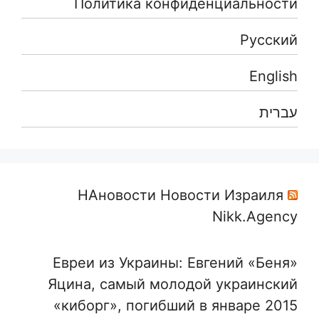
Политика конфиденциальности
Русский
English
עברית
НАновости Новости Израиля
Nikk.Agency
Евреи из Украины: Евгений «Беня»
Яцина, самый молодой украинский
«киборг», погибший в январе 2015