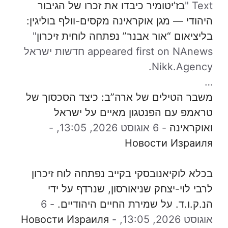
Text "
בז’יטומיר כיבדו את זכרו של הגיבור
היהודי — מגן אוקראינה מקסים-וולף בוליגין:
בליציאום “אור אבנר” נפתחה לוחית זיכרון
"
appeared first on NAnews חדשות ישראל
Nikk.Agency.
…
משבר הטילים של ארה”ב: כיצד הסכסוך של
טראמפ עם הפנטגון מאיים על ישראל
ואוקראינה
-
6 אוגוסט 2026, 13:05,
-
Новости Израиля
בכלא לוקיאנובסקי בקייב נפתחה לוח זיכרון
לרבי לוי-יצחק שניאורסון, שנרדף על ידי
הנ.ק.ו.ד. על שמירת החיים היהודיים.
-
6
אוגוסט 2026, 13:05,
-
Новости Израиля