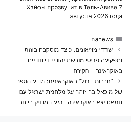
Хайфы прозвучит в Тель-Авиве 7
августа 2026 года
קטגוריות
nanews
שודדי מוזיאונים: כיצד מוסקבה בוזזת
ומפקיעה פריטי מורשת יהודיים ייחודיים
באוקראינה – חקירה
“חרבות ברזל” באוקראינית: מדוע הספר
של מיכאל בר-זוהר על מלחמת ישראל עם
חמאס יצא באוקראינה ברגע המדויק ביותר