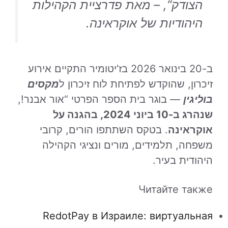
הצודק
“, – מאת פדרציית הקהילות
היהודיות של אוקראינה.
ב-20 בינואר 2026 ב
ז’יטומיר
התקיים אירוע
זיכרון, שהוקדש לפתיחת לוח זיכרון ל
מקסים
בוליגין
— בוגר בית הספר הפרטי “
אור אבנר!
,
שנהרג ב-10 ביוני 2024, בהגנה על
אוקראינה
. בטקס השתתפו הורים, קרובי
משפחה, תלמידים, מורים ונציגי הקהילה
היהודית בעיר.
Читайте также
RedotPay в Израиле: виртуальная