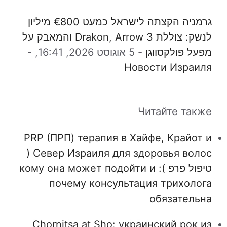
גרמניה הקצתה לישראל כמעט €800 מיליון
לנשק: צוללת Drakon, Arrow 3 והמאבק על
מפעל פולקסווגן
-
5 אוגוסט 2026, 16:41,
-
Новости Израиля
Читайте также
PRP (ПРП) терапия в Хайфе, Крайот и
Север Израиля для здоровья волос (
טיפול פרפ ): кому она может подойти и
почему консультация трихолога
обязательна
Chornitsa at Sho: украинский рок из