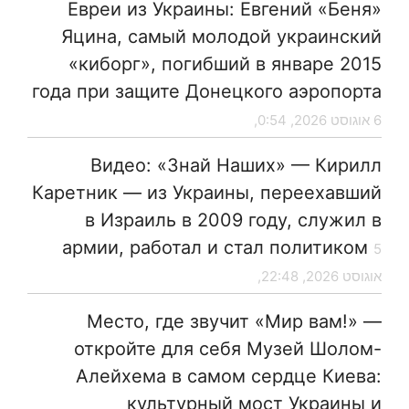
Евреи из Украины: Евгений «Беня»
Яцина, самый молодой украинский
«киборг», погибший в январе 2015
года при защите Донецкого аэропорта
6 אוגוסט 2026, 0:54,
Видео: «Знай Наших» — Кирилл
Каретник — из Украины, переехавший
в Израиль в 2009 году, служил в
армии, работал и стал политиком
5
אוגוסט 2026, 22:48,
Место, где звучит «Мир вам!» —
откройте для себя Музей Шолом-
Алейхема в самом сердце Киева:
культурный мост Украины и