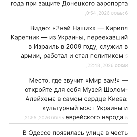
года при защите Донецкого аэропорта
6 אוגוסט 2026, 0:54,
Видео: «Знай Наших» — Кирилл
Каретник — из Украины, переехавший
в Израиль в 2009 году, служил в
армии, работал и стал политиком
5
אוגוסט 2026, 22:48,
Место, где звучит «Мир вам!» —
откройте для себя Музей Шолом-
Алейхема в самом сердце Киева:
культурный мост Украины и
еврейского народа
5 אוגוסט 2026, 21:55,
В Одессе появилась улица в честь