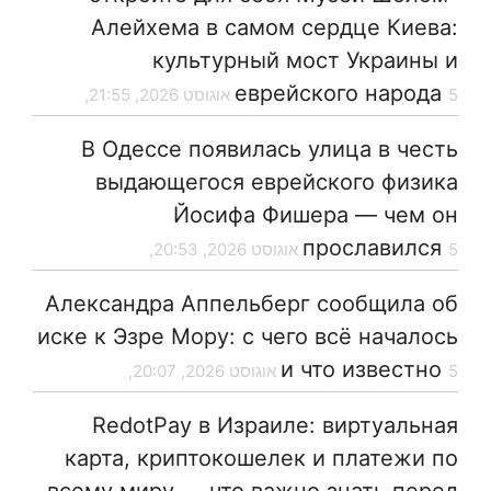
Алейхема в самом сердце Киева:
культурный мост Украины и
еврейского народа
5 אוגוסט 2026, 21:55,
В Одессе появилась улица в честь
выдающегося еврейского физика
Йосифа Фишера — чем он
прославился
5 אוגוסט 2026, 20:53,
Александра Аппельберг сообщила об
иске к Эзре Мору: с чего всё началось
и что известно
5 אוגוסט 2026, 20:07,
RedotPay в Израиле: виртуальная
карта, криптокошелек и платежи по
всему миру — что важно знать перед