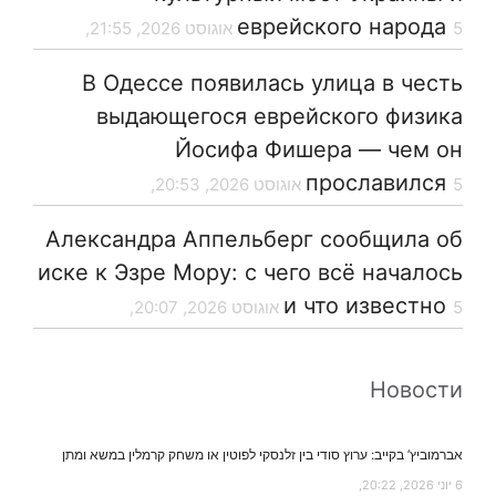
еврейского народа
5 אוגוסט 2026, 21:55,
В Одессе появилась улица в честь
выдающегося еврейского физика
Йосифа Фишера — чем он
прославился
5 אוגוסט 2026, 20:53,
Александра Аппельберг сообщила об
иске к Эзре Мору: с чего всё началось
и что известно
5 אוגוסט 2026, 20:07,
Новости
אברמוביץ’ בקייב: ערוץ סודי בין זלנסקי לפוטין או משחק קרמלין במשא ומתן
6 יוני 2026, 20:22,