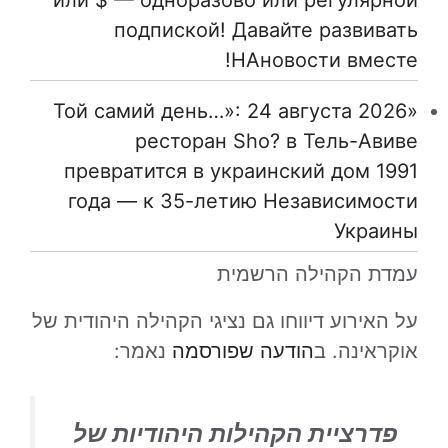
подпиской! Давайте развивать
НАновости вместе!
«Той самий день…»: 24 августа 2026
ресторан Sho? в Тель-Авиве
превратится в украинский дом 1991
года — к 35-летию Независимости
Украины
עמדת הקהילה הרשמית
על האירוע דיווחו גם נציגי הקהילה היהודית של
אוקראינה. ב
הודעה שפורסמה
נאמר:
פדרציית הקהילות היהודיות של