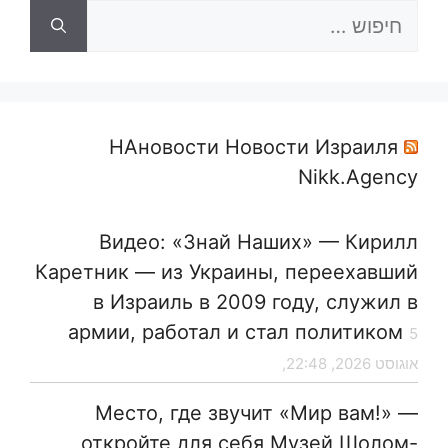
חיפוש:
НАновости Новости Израиля
Nikk.Agency
Видео: «Знай Наших» — Кирилл
Каретник — из Украины, переехавший
в Израиль в 2009 году, служил в
армии, работал и стал политиком
5
אוגוסט 2026, 22:48,
Место, где звучит «Мир вам!» —
откройте для себя Музей Шолом-