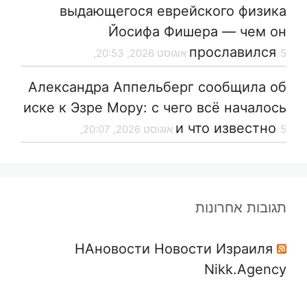
выдающегося еврейского физика
Йосифа Фишера — чем он
прославился
5 אוגוסט 2026, 20:53,
Александра Аппельберг сообщила об
иске к Эзре Мору: с чего всё началось
и что известно
5 אוגוסט 2026, 20:07,
תגובות אחרונות
НАновости Новости Израиля
Nikk.Agency