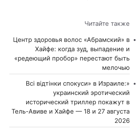
Читайте также
Центр здоровья волос «Абрaмский» в
Хайфе: когда зуд, выпадение и
«редеющий пробор» перестают быть
мелочью
«Всі відтінки спокуси» в Израиле:
украинский эротический
исторический триллер покажут в
Тель-Авиве и Хайфе — 18 и 27 августа
2026