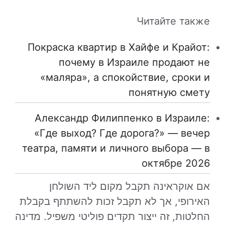
Читайте также
Покраска квартир в Хайфе и Крайот:
почему в Израиле продают не
«маляра», а спокойствие, сроки и
понятную смету
Александр Филиппенко в Израиле:
«Где выход? Где дорога?» — вечер
театра, памяти и личного выбора — в
октябре 2026
אם אוקראינה תקבל מקום ליד השולחן
האירופי, אך לא תקבל זכות להשתתף בקבלת
החלטות, זה ייצור תקדים פוליטי משפיל. מדינה