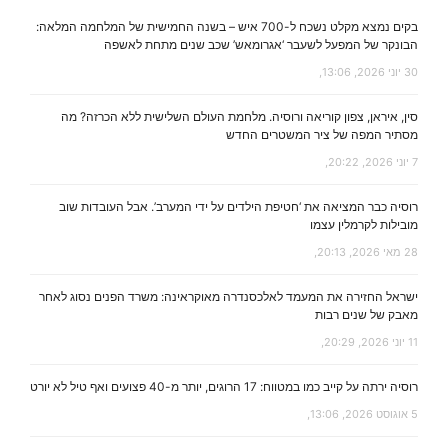
בקים נמצא מקלט נשכח ל-700 איש – בשנה החמישית של המלחמה המלאה:
הבונקר של המפעל לשעבר ‘אגרומאש’ שכב שנים מתחת לאשפה
30 יוני 2026, 13:06,
סין, איראן, צפון קוריאה ורוסיה. מלחמת העולם השלישית ללא הכרזה? מה
מסתיר המפה של ציר המשטרים החדש
7 יוני 2026, 20:22,
רוסיה כבר המציאה את ‘חטיפת הילדים על ידי המערב’. אבל העובדות שוב
מובילות לקרמלין עצמו
28 מאי 2026, 20:13,
ישראל החזירה את המעמד לאלכסנדרה מאוקראינה: משרד הפנים נסוג לאחר
מאבק של שנים רבות
11 יוני 2026, 20:29,
רוסיה ירתה על קייב כמו במטווח: 17 הרוגים, יותר מ-40 פצועים ואף טיל לא יורט
5 אוגוסט 2026, 13:06,