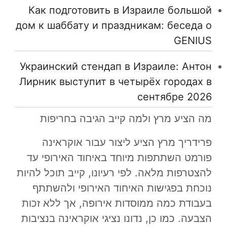
Как подготовить в Израиле большой
дом к шаббату и праздникам: беседа о
GENIUS
Украинский стендап в Израиле: Антон
Лирник выступит в четырёх городах в
сентябре 2026
מה הציע מרץ ולמה קייב הגיבה בחריפות
פרידריך מרץ הציע ליצור עבור אוקראינה
פורמט השתתפות מיוחד באיחוד האירופי עד
להצטרפות מלאה. לפי רעיונו, קייב תוכל להיות
נוכחת בפגישות האיחוד האירופי ולהשתתף
בעבודת כמה ממוסדות אירופה, אך ללא זכות
הצבעה. כמו כן, נדונו נציגי אוקראינה בנציבות