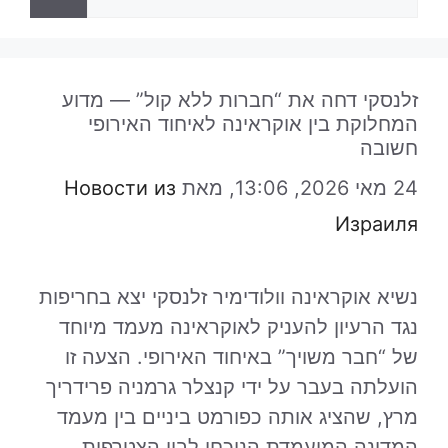
זלנסקי דחה את “חברות ללא קול” — מדוע
המחלוקת בין אוקראינה לאיחוד האירופי
חשובה
24 מאי 2026, 13:06,
מאת
Новости из
Израиля
נשיא אוקראינה וולודימיר זלנסקי יצא בחריפות
נגד הרעיון להעניק לאוקראינה מעמד מיוחד
של “חבר משויך” באיחוד האירופי. הצעה זו
הועלתה בעבר על ידי קנצלר גרמניה פרידריך
מרץ, שהציג אותה כפורמט ביניים בין מעמד
המדינה המועמדת הנוכחי לבין הצטרפות