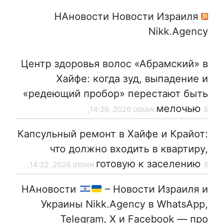
НАновости Новости Израиля
Nikk.Agency
Центр здоровья волос «Абрaмский» в
Хайфе: когда зуд, выпадение и
«редеющий пробор» перестают быть
мелочью
8 אוגוסט 2026, 14:26,
Капсульный ремонт в Хайфе и Крайот:
что должно входить в квартиру,
готовую к заселению
8 אוגוסט 2026, 14:22,
НАновости
– Новости Израиля и
Украины Nikk.Agency в WhatsApp,
Telegram, X и Facebook — про