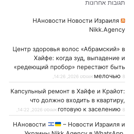
תגובות אחרונות
НАновости Новости Израиля
Nikk.Agency
Центр здоровья волос «Абрaмский» в
Хайфе: когда зуд, выпадение и
«редеющий пробор» перестают быть
мелочью
8 אוגוסט 2026, 14:26,
Капсульный ремонт в Хайфе и Крайот:
что должно входить в квартиру,
готовую к заселению
8 אוגוסט 2026, 14:22,
НАновости
– Новости Израиля и
Украины Nikk.Agency в WhatsApp,