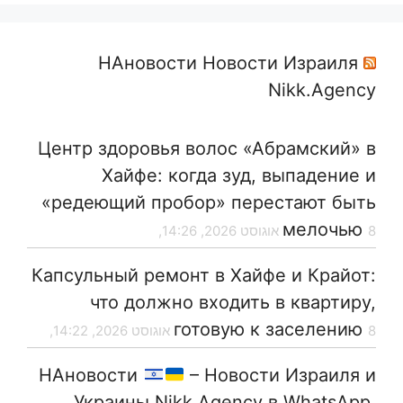
НАновости Новости Израиля
Nikk.Agency
Центр здоровья волос «Абрaмский» в
Хайфе: когда зуд, выпадение и
«редеющий пробор» перестают быть
мелочью
8 אוגוסט 2026, 14:26,
Капсульный ремонт в Хайфе и Крайот:
что должно входить в квартиру,
готовую к заселению
8 אוגוסט 2026, 14:22,
НАновости
– Новости Израиля и
Украины Nikk.Agency в WhatsApp,