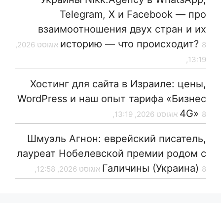
Telegram, X и Facebook — про
взаимоотношения двух стран и их
историю — что происходит?
8 אוגוסט 2026,
13:19,
Хостинг для сайта в Израиле: цены,
WordPress и наш опыт тарифа «Бизнес
4G»
8 אוגוסט 2026, 13:19,
Шмуэль Агнон: еврейский писатель,
лауреат Нобелевской премии родом с
Галичины (Украина)
8 אוגוסט 2026, 12:58,