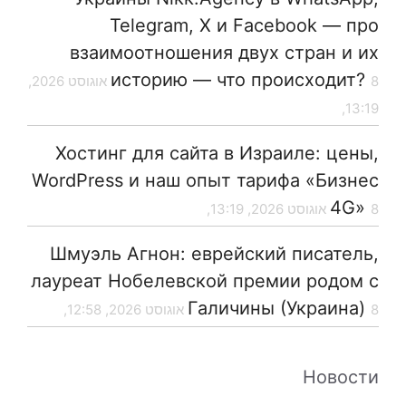
Telegram, X и Facebook — про
взаимоотношения двух стран и их
историю — что происходит?
8 אוגוסט 2026,
13:19,
Хостинг для сайта в Израиле: цены,
WordPress и наш опыт тарифа «Бизнес
4G»
8 אוגוסט 2026, 13:19,
Шмуэль Агнон: еврейский писатель,
лауреат Нобелевской премии родом с
Галичины (Украина)
8 אוגוסט 2026, 12:58,
Новости