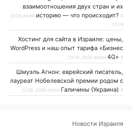
взаимоотношения двух стран и их
историю — что происходит?
8 אוגוסט 2026,
13:19,
Хостинг для сайта в Израиле: цены,
WordPress и наш опыт тарифа «Бизнес
4G»
8 אוגוסט 2026, 13:19,
Шмуэль Агнон: еврейский писатель,
лауреат Нобелевской премии родом с
Галичины (Украина)
8 אוגוסט 2026, 12:58,
Новости Израиля