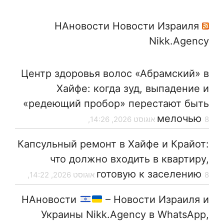
НАновости Новости Израиля
Nikk.Agency
Центр здоровья волос «Абрaмский» в
Хайфе: когда зуд, выпадение и
«редеющий пробор» перестают быть
мелочью
8 אוגוסט 2026, 14:26,
Капсульный ремонт в Хайфе и Крайот:
что должно входить в квартиру,
готовую к заселению
8 אוגוסט 2026, 14:22,
НАновости
– Новости Израиля и
Украины Nikk.Agency в WhatsApp,