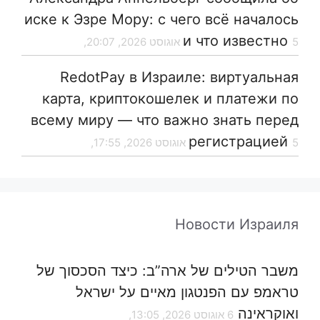
иске к Эзре Мору: с чего всё началось
и что известно
5 אוגוסט 2026, 20:07,
RedotPay в Израиле: виртуальная
карта, криптокошелек и платежи по
всему миру — что важно знать перед
регистрацией
5 אוגוסט 2026, 17:55,
Новости Израиля
משבר הטילים של ארה”ב: כיצד הסכסוך של
טראמפ עם הפנטגון מאיים על ישראל
ואוקראינה
6 אוגוסט 2026, 13:05,