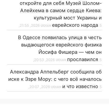
откройте для себя Музей Шолом-
Алейхема в самом сердце Киева:
культурный мост Украины и
еврейского народа
5 אוגוסט 2026, 21:55,
В Одессе появилась улица в честь
выдающегося еврейского физика
Йосифа Фишера — чем он
прославился
5 אוגוסט 2026, 20:53,
Александра Аппельберг сообщила об
иске к Эзре Мору: с чего всё началось
и что известно
5 אוגוסט 2026, 20:07,