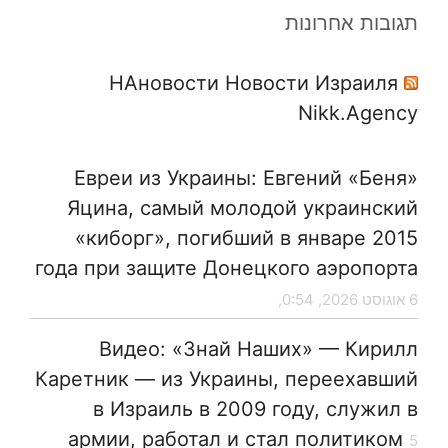
תגובות אחרונות
НАновости Новости Израиля
Nikk.Agency
Евреи из Украины: Евгений «Беня»
Яцина, самый молодой украинский
«киборг», погибший в январе 2015
года при защите Донецкого аэропорта
6 אוגוסט 2026, 0:54,
Видео: «Знай Наших» — Кирилл
Каретник — из Украины, переехавший
в Израиль в 2009 году, служил в
армии, работал и стал политиком
5