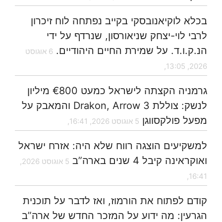
בכלא לוקיאנובסקי בקייב נפתחה לוח זיכרון
לרבי לוי-יצחק שניאורסון, שנרדף על ידי
הנ.ק.ו.ד. על שמירת החיים היהודיים.
6 אוגוסט
2026, 13:05,
גרמניה הקצתה לישראל כמעט €800 מיליון
לנשק: צוללת Drakon, Arrow 3 והמאבק על
מפעל פולקסווגן
5 אוגוסט 2026, 16:41,
למשקיעים הוצגה רווח שלא היה: אזרח ישראל
ואוקראינה קיבל 4 שנים בארה”ב
5 אוגוסט 2026,
16:41,
קודם לפתוח את הורמוז, ואז לדבר על תוכנית
הגרעין: מה ידוע על המזכר החדש של ארה”ב