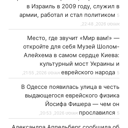
в Израиль в 2009 году, служил в
армии, работал и стал политиком
5
אוגוסט 2026, 22:48,
Место, где звучит «Мир вам!» —
откройте для себя Музей Шолом-
Алейхема в самом сердце Киева:
культурный мост Украины и
еврейского народа
5 אוגוסט 2026, 21:55,
В Одессе появилась улица в честь
выдающегося еврейского физика
Йосифа Фишера — чем он
прославился
5 אוגוסט 2026, 20:53,
Александра Аппельберг сообщила об