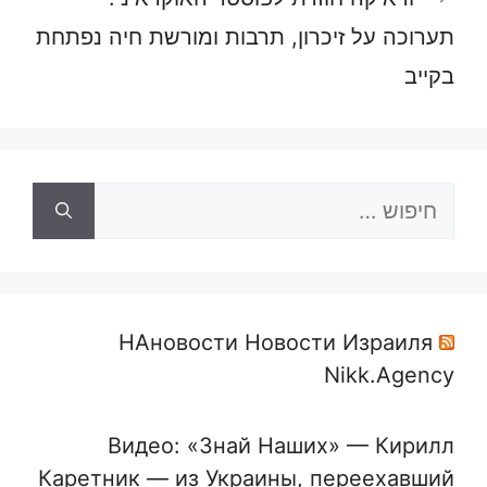
תערוכה על זיכרון, תרבות ומורשת חיה נפתחת
בקייב
חיפוש:
НАновости Новости Израиля
Nikk.Agency
Видео: «Знай Наших» — Кирилл
Каретник — из Украины, переехавший