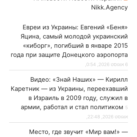
Nikk.Agency
Евреи из Украины: Евгений «Беня»
Яцина, самый молодой украинский
«киборг», погибший в январе 2015
года при защите Донецкого аэропорта
6 אוגוסט 2026, 0:54,
Видео: «Знай Наших» — Кирилл
Каретник — из Украины, переехавший
в Израиль в 2009 году, служил в
армии, работал и стал политиком
5
אוגוסט 2026, 22:48,
Место, где звучит «Мир вам!» —