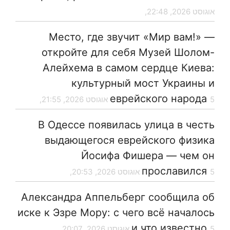
אוגוסט 2026, 22:48,
Место, где звучит «Мир вам!» —
откройте для себя Музей Шолом-
Алейхема в самом сердце Киева:
культурный мост Украины и
еврейского народа
5 אוגוסט 2026, 21:55,
В Одессе появилась улица в честь
выдающегося еврейского физика
Йосифа Фишера — чем он
прославился
5 אוגוסט 2026, 20:53,
Александра Аппельберг сообщила об
иске к Эзре Мору: с чего всё началось
и что известно
5 אוגוסט 2026, 20:07,