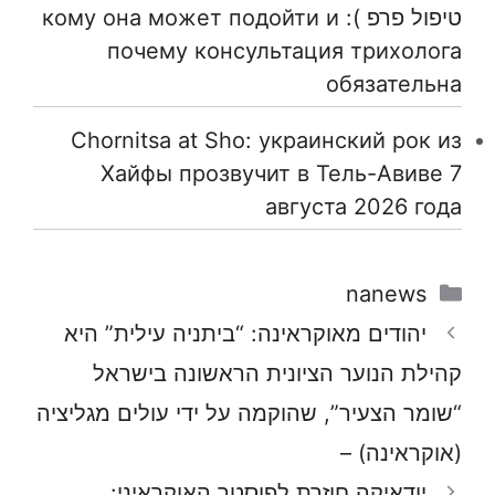
טיפול פרפ ): кому она может подойти и
почему консультация трихолога
обязательна
Chornitsa at Sho: украинский рок из
Хайфы прозвучит в Тель-Авиве 7
августа 2026 года
קטגוריות
nanews
יהודים מאוקראינה: “ביתניה עילית” היא
קהילת הנוער הציונית הראשונה בישראל
“שומר הצעיר”, שהוקמה על ידי עולים מגליציה
(אוקראינה) –
יודאיקה חוזרת לפוסטר האוקראיני: