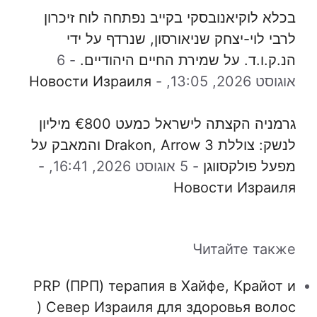
בכלא לוקיאנובסקי בקייב נפתחה לוח זיכרון
לרבי לוי-יצחק שניאורסון, שנרדף על ידי
הנ.ק.ו.ד. על שמירת החיים היהודיים.
-
6
אוגוסט 2026, 13:05,
-
Новости Израиля
גרמניה הקצתה לישראל כמעט €800 מיליון
לנשק: צוללת Drakon, Arrow 3 והמאבק על
מפעל פולקסווגן
-
5 אוגוסט 2026, 16:41,
-
Новости Израиля
Читайте также
PRP (ПРП) терапия в Хайфе, Крайот и
Север Израиля для здоровья волос (