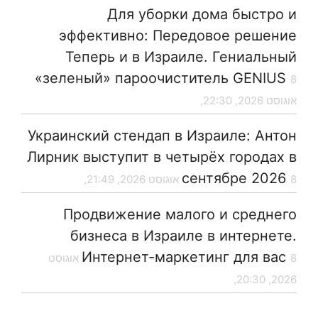
Для уборки дома быстро и
эффективно: Передовое решение
Теперь и в Израиле. Гениальный
«зеленый» пароочиститель GENIUS
8
אוגוסט 2026, 22:30,
Украинский стендап в Израиле: Антон
Лирник выступит в четырёх городах в
сентябре 2026
8 אוגוסט 2026, 21:49,
Продвижение малого и среднего
бизнеса в Израиле в интернете.
Интернет-маркетинг для вас
8 אוגוסט
2026, 20:30,