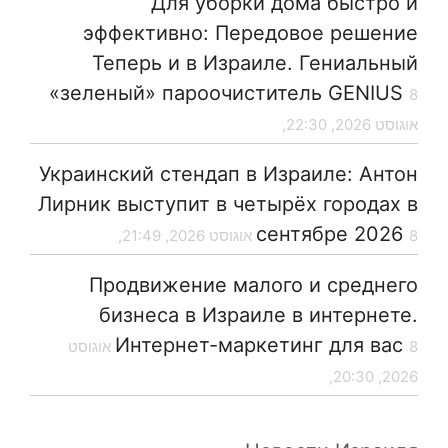
Для уборки дома быстро и
эффективно: Передовое решение
Теперь и в Израиле. Гениальный
«зеленый» пароочиститель GENIUS
8
אוגוסט 2026, 22:30,
Украинский стендап в Израиле: Антон
Лирник выступит в четырёх городах в
сентябре 2026
8 אוגוסט 2026, 21:49,
Продвижение малого и среднего
бизнеса в Израиле в интернете.
Интернет-маркетинг для вас
8 אוגוסט
2026, 20:30,