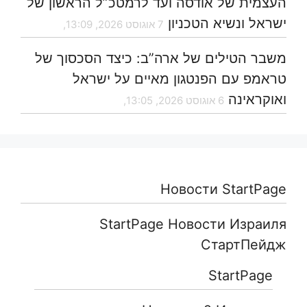
העצמית של אודסה ועד לרמטכ”ל הראשון של
ישראל ונשיא הטכניון
7 אוגוסט 2026, 13:09,
משבר הטילים של ארה”ב: כיצד הסכסוך של
טראמפ עם הפנטגון מאיים על ישראל
ואוקראינה
6 אוגוסט 2026, 13:05,
Новости StartPage
StartPage Новости Израиля
СтартПейдж
StartPage