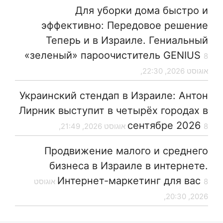
Для уборки дома быстро и
эффективно: Передовое решение
Теперь и в Израиле. Гениальный
«зеленый» пароочиститель GENIUS
8
אוגוסט 2026, 22:30,
Украинский стендап в Израиле: Антон
Лирник выступит в четырёх городах в
сентябре 2026
8 אוגוסט 2026, 21:49,
Продвижение малого и среднего
бизнеса в Израиле в интернете.
Интернет-маркетинг для вас
8 אוגוסט
2026, 20:30,