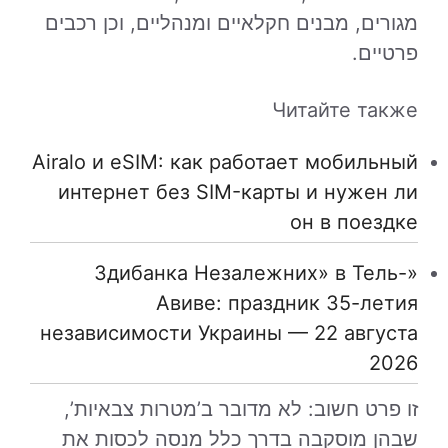
מגורים, מבנים חקלאיים ומנהליים, וכן רכבים
פרטיים.
Читайте также
Airalo и eSIM: как работает мобильный
интернет без SIM-карты и нужен ли
он в поездке
«Здибанка Незалежних» в Тель-
Авиве: праздник 35-летия
независимости Украины — 22 августа
2026
זו פרט חשוב: לא מדובר ב’מטרות צבאיות’,
שבהן מוסקבה בדרך כלל מנסה לכסות את