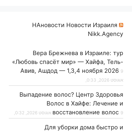
НАновости Новости Израиля
Nikk.Agency
Вера Брежнева в Израиле: тур
«Любовь спасёт мир» — Хайфа, Тель-
Авив, Ашдод — 1,3,4 ноября 2026
9
אוגוסט 2026, 0:33,
Выпадение волос? Центр Здоровья
Волос в Хайфе: Лечение и
восстановление волос
9 אוגוסט 2026, 0:32,
Для уборки дома быстро и