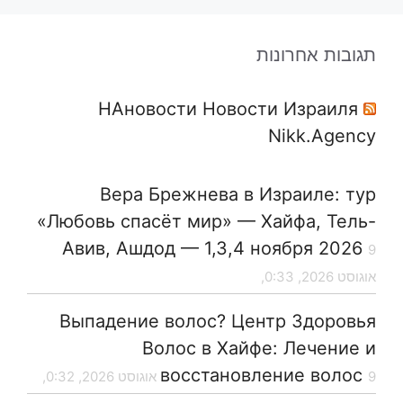
תגובות אחרונות
НАновости Новости Израиля
Nikk.Agency
Вера Брежнева в Израиле: тур
«Любовь спасёт мир» — Хайфа, Тель-
Авив, Ашдод — 1,3,4 ноября 2026
9
אוגוסט 2026, 0:33,
Выпадение волос? Центр Здоровья
Волос в Хайфе: Лечение и
восстановление волос
9 אוגוסט 2026, 0:32,