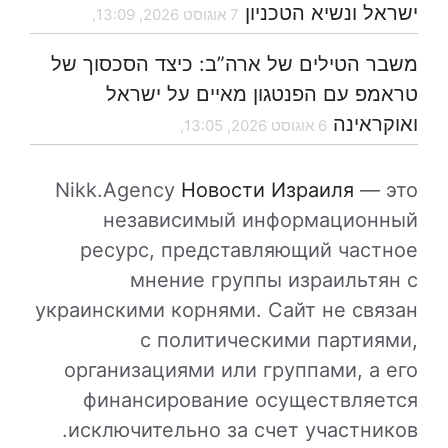
ישראל ונשיא הטכניון
7 אוגוסט 2026, 13:09,
משבר הטילים של ארה”ב: כיצד הסכסוך של
טראמפ עם הפנטגון מאיים על ישראל
ואוקראינה
6 אוגוסט 2026, 13:05,
Nikk.Agency
Новости Израиля
— это
независимый информационный
ресурс, представляющий частное
мнение группы израильтян с
украинскими корнями. Сайт не связан
с политическими партиями,
организациями или группами, а его
финансирование осуществляется
исключительно за счет участников.