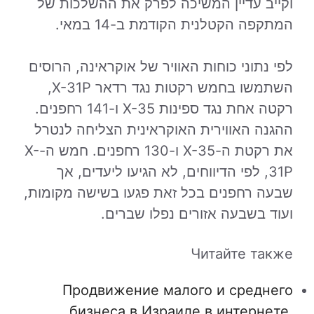
וקייב עדיין המשיכה לפרק את ההשלכות של
המתקפה הקטלנית הקודמת ב-14 במאי.
לפי נתוני כוחות האוויר של אוקראינה, הרוסים
השתמשו בחמש רקטות נגד רדאר X-31P,
רקטה אחת נגד ספינות X-35 ו-141 רחפנים.
ההגנה האווירית האוקראינית הצליחה לנטרל
את רקטת ה-X-35 ו-130 רחפנים. חמש ה-X-
31P, לפי הדיווחים, לא הגיעו ליעדים, אך
שבעה רחפנים בכל זאת פגעו בשישה מקומות,
ועוד בשבעה אזורים נפלו שברים.
Читайте также
Продвижение малого и среднего
бизнеса в Израиле в интернете.