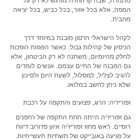
מתמדת, שבה קו החזית מורגש לא רק על
המפה, אלא בכל אזור, בכל כביש, בכל יציאה
מהבית.
לקהל הישראלי חרסון מובנת במיוחד דרך
הניסיון של קהילות גבול: כאשר הפגזות הופכות
לחלק מהיומיום, משתנה לא רק הביטחון, אלא
גם המבנה של החיים עצמם. אנשים לומדים
להגיב לצליל, למסלול, לשעת היום ולסיכון
שלא ניתן לחשב במלואו.
זפוריז’יה: הרוג, פצועים והתקפה על רכבת
גם זפוריז’יה הייתה תחת התקפה של רחפנים
רוסיים. ראש מחוז זפוריז’יה איוון פדורוב דיווח
על פגיעה באובייקט של תשתיות תעשייתיות.