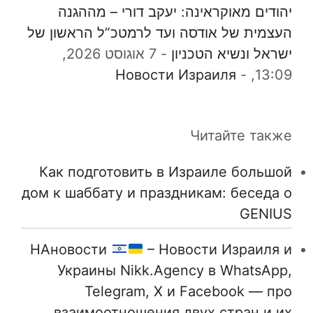
יהודים מאוקראינה: יעקב דורי – מההגנה
העצמית של אודסה ועד לרמטכ”ל הראשון של
ישראל ונשיא הטכניון
-
7 אוגוסט 2026,
Новости Израиля
-
13:09,
Читайте также
Как подготовить в Израиле большой
дом к шаббату и праздникам: беседа о
GENIUS
НАновости
– Новости Израиля и
Украины Nikk.Agency в WhatsApp,
Telegram, X и Facebook — про
взаимоотношения двух стран и их