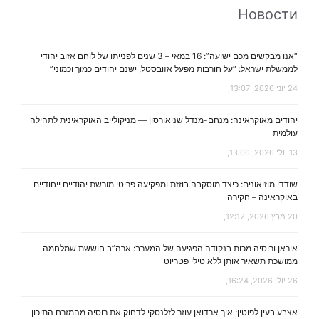
Новости
“אנו מבקשים מכם ישועה”: 16 במאי – 3 שנים לפנייתו של לוחם אזוב יהודי
לממשלת ישראל: “על חורבות מפעל אזובסטל, ישנם יהודים כמוך וכמוני”
24 יוני 2026, 13:07,
יהודים מאוקראינה: מנחם-מנדל שניאורסון — מניקולייב האוקראינית לתהילה
עולמית
13 יולי 2026, 13:06,
שודדי מוזיאונים: כיצד מוסקבה בוזזת ומפקיעה פריטי מורשת יהודיים ייחודיים
באוקראינה – חקירה
20 מרץ 2026, 12:12,
איראן ורוסיה מכות בנקודה הפגיעה של המערב: ארה”ב חוששת שמלחמה
ממושכת תשאיר אותן ללא טילי פטריוט
26 יולי 2026, 16:24,
אצבע בעין לפוטין: איך ארדואן עוזר לזלנסקי לדחוק את רוסיה מהמזרח התיכון