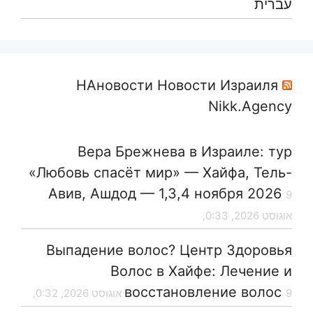
עברית
НАновости Новости Израиля
Nikk.Agency
Вера Брежнева в Израиле: тур
«Любовь спасёт мир» — Хайфа, Тель-
Авив, Ашдод — 1,3,4 ноября 2026
9
אוגוסט 2026, 0:33,
Выпадение волос? Центр Здоровья
Волос в Хайфе: Лечение и
восстановление волос
9 אוגוסט 2026, 0:32,