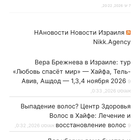
7 יוני 2026, 20:22,
НАновости Новости Израиля
Nikk.Agency
Вера Брежнева в Израиле: тур
«Любовь спасёт мир» — Хайфа, Тель-
Авив, Ашдод — 1,3,4 ноября 2026
9
אוגוסט 2026, 0:33,
Выпадение волос? Центр Здоровья
Волос в Хайфе: Лечение и
восстановление волос
9 אוגוסט 2026, 0:32,