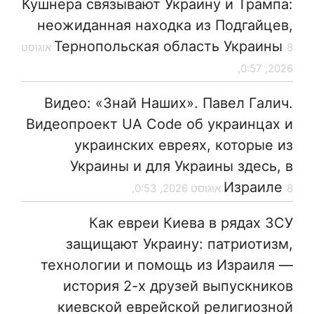
Кушнера связывают Украину и Трампа:
неожиданная находка из Подгайцев,
Тернопольская область Украины
8 אוגוסט
2026, 0:57,
Видео: «Знай Наших». Павел Галич.
Видеопроект UA Code об украинцах и
украинских евреях, которые из
Украины и для Украины здесь, в
Израиле
8 אוגוסט 2026, 0:53,
Как евреи Киева в рядах ЗСУ
защищают Украину: патриотизм,
технологии и помощь из Израиля —
история 2-х друзей выпускников
киевской еврейской религиозной