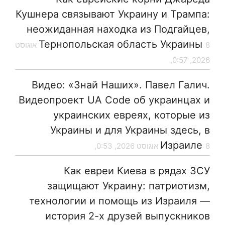
Кушнера связывают Украину и Трампа:
неожиданная находка из Подгайцев,
Тернопольская область Украины
8 אוגוסט
2026, 0:57,
Видео: «Знай Наших». Павел Галич.
Видеопроект UA Code об украинцах и
украинских евреях, которые из
Украины и для Украины здесь, в
Израиле
8 אוגוסט 2026, 0:53,
Как евреи Киева в рядах ЗСУ
защищают Украину: патриотизм,
технологии и помощь из Израиля —
история 2-х друзей выпускников