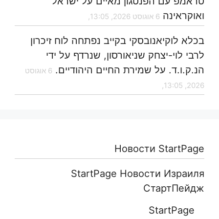
טראמפ עם הפנטגון מאיים על ישראל
ואוקראינה
6 אוגוסט 2026, 13:05,
בכלא לוקיאנובסקי בקייב נפתחה לוח זיכרון
לרבי לוי-יצחק שניאורסון, שנרדף על ידי
הנ.ק.ו.ד. על שמירת החיים היהודיים.
6 אוגוסט
2026, 13:05,
Новости StartPage
StartPage Новости Израиля
СтартПейдж
StartPage