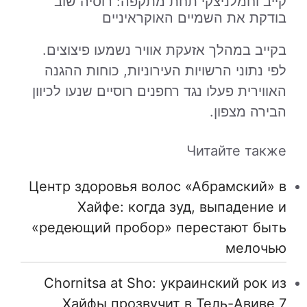
קייב וחמלניצקי תחת מתקפה: רוסיה שוב
בודקת את השמיים האוקראיניים
בקייב במהלך אזעקת אוויר נשמעו פיצוצים.
לפי נתוני הרשויות העירוניות, כוחות ההגנה
האווירית פעלו נגד רחפנים רוסיים שנעו לכיוון
הבירה מצפון.
Читайте также
Центр здоровья волос «Абрaмский» в
Хайфе: когда зуд, выпадение и
«редеющий пробор» перестают быть
мелочью
Chornitsa at Sho: украинский рок из
Хайфы прозвучит в Тель-Авиве 7