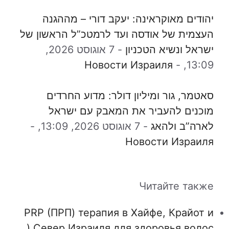
יהודים מאוקראינה: יעקב דורי – מההגנה
העצמית של אודסה ועד לרמטכ”ל הראשון של
ישראל ונשיא הטכניון
-
7 אוגוסט 2026,
Новости Израиля
-
13:09,
סאטמר, גור ומיליון דולר: מדוע החרדים
מוכנים להעביר את המאבק עם ישראל
לארה”ב ולהאג
-
7 אוגוסט 2026, 13:09,
-
Новости Израиля
Читайте также
PRP (ПРП) терапия в Хайфе, Крайот и
Север Израиля для здоровья волос (