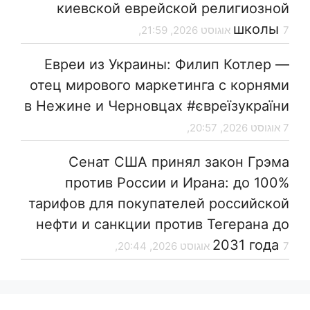
киевской еврейской религиозной
школы
7 אוגוסט 2026, 21:59,
Евреи из Украины: Филип Котлер —
отец мирового маркетинга с корнями
в Нежине и Черновцах #євреїзукраїни
7 אוגוסט 2026, 20:57,
Сенат США принял закон Грэма
против России и Ирана: до 100%
тарифов для покупателей российской
нефти и санкции против Тегерана до
2031 года
7 אוגוסט 2026, 20:44,