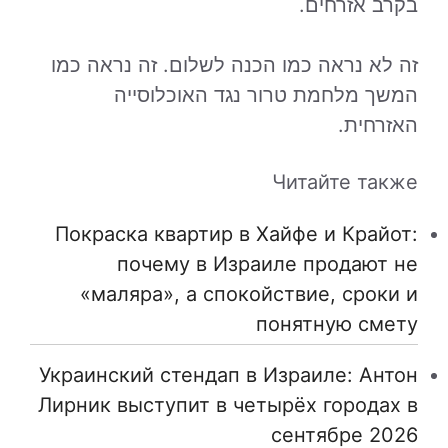
בקרב אזרחים.
זה לא נראה כמו הכנה לשלום. זה נראה כמו
המשך מלחמת טרור נגד האוכלוסייה
האזרחית.
Читайте также
Покраска квартир в Хайфе и Крайот:
почему в Израиле продают не
«маляра», а спокойствие, сроки и
понятную смету
Украинский стендап в Израиле: Антон
Лирник выступит в четырёх городах в
сентябре 2026