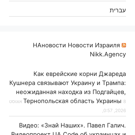
עברית
НАновости Новости Израиля
Nikk.Agency
Как еврейские корни Джареда
Кушнера связывают Украину и Трампа:
неожиданная находка из Подгайцев,
Тернопольская область Украины
8 אוגוסט
2026, 0:57,
Видео: «Знай Наших». Павел Галич.
Видеопроект UA Code об украинцах и