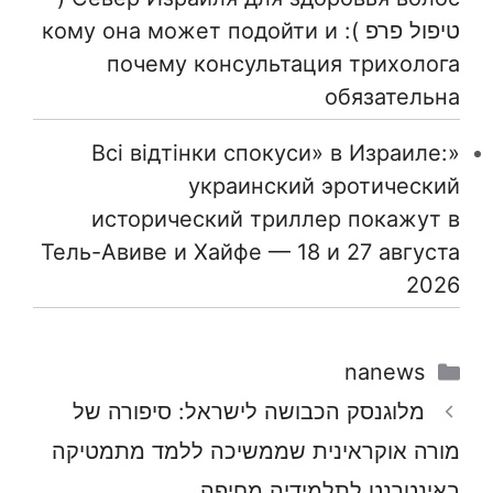
טיפול פרפ ): кому она может подойти и
почему консультация трихолога
обязательна
«Всі відтінки спокуси» в Израиле:
украинский эротический
исторический триллер покажут в
Тель-Авиве и Хайфе — 18 и 27 августа
2026
קטגוריות
nanews
מלוגנסק הכבושה לישראל: סיפורה של
מורה אוקראינית שממשיכה ללמד מתמטיקה
באינטרנט לתלמידיה מחיפה