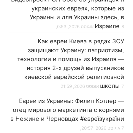
украинских евреях, которые из
Украины и для Украины здесь, в
Израиле
8 אוגוסט 2026, 0:53,
Как евреи Киева в рядах ЗСУ
защищают Украину: патриотизм,
технологии и помощь из Израиля —
история 2-х друзей выпускников
киевской еврейской религиозной
школы
7 אוגוסט 2026, 21:59,
Евреи из Украины: Филип Котлер —
отец мирового маркетинга с корнями
в Нежине и Черновцах #євреїзукраїни
7 אוגוסט 2026, 20:57,