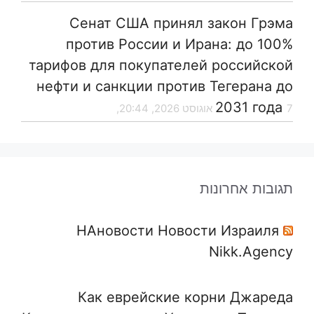
Сенат США принял закон Грэма
против России и Ирана: до 100%
тарифов для покупателей российской
нефти и санкции против Тегерана до
2031 года
7 אוגוסט 2026, 20:44,
תגובות אחרונות
НАновости Новости Израиля
Nikk.Agency
Как еврейские корни Джареда