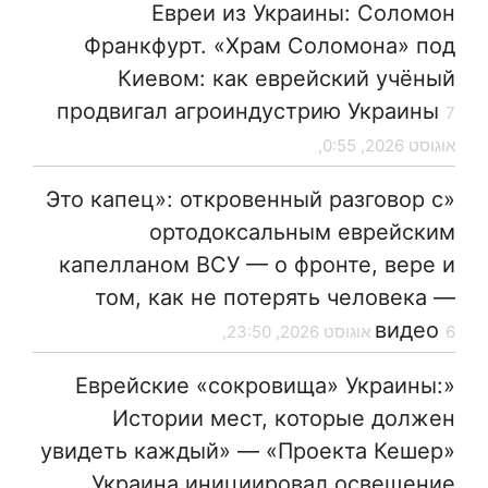
Евреи из Украины: Соломон
Франкфурт. «Храм Соломона» под
Киевом: как еврейский учёный
продвигал агроиндустрию Украины
7
אוגוסט 2026, 0:55,
«Это капец»: откровенный разговор с
ортодоксальным еврейским
капелланом ВСУ — о фронте, вере и
том, как не потерять человека —
видео
6 אוגוסט 2026, 23:50,
«Еврейские «сокровища» Украины:
Истории мест, которые должен
увидеть каждый» — «Проекта Кешер»
Украина инициировал освещение