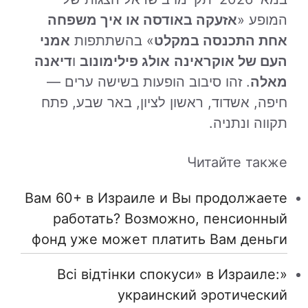
המופע «
אזעקה באודסה או איך משפחה
אחת התכנסה במקלט
» בהשתתפות
אמני
העם של אוקראינה
אולג פילימונוב
ו
דיאנה
מאלה
. זהו סיבוב הופעות בשישה ערים —
חיפה, אשדוד, ראשון לציון, באר שבע, פתח
תקווה ונתניה.
Читайте также
Вам 60+ в Израиле и Вы продолжаете
работать? Возможно, пенсионный
фонд уже может платить Вам деньги
«Всі відтінки спокуси» в Израиле:
украинский эротический