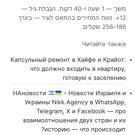
משך — 1 שעה ו-40 דקות. הגבלת גיל —
12+. טווח המחירים בהתאם לעיר — בערך
186–256 שקלים.
Читайте также
Капсульный ремонт в Хайфе и Крайот:
что должно входить в квартиру,
готовую к заселению
НАновости
– Новости Израиля и
Украины Nikk.Agency в WhatsApp,
Telegram, X и Facebook — про
взаимоотношения двух стран и их
историю — что происходит?