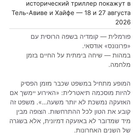
исторический триллер покажут в
Тель-Авиве и Хайфе — 18 и 27 августа
2026
פורמלית — קומדיה בשפה הרוסית עם
«פרונונס» אודסאי.
במהות — שיחה בימתית על החיים בזמן
מלחמה.
המופע מתחיל במשפט שכבר מזמן הפסיק
להיות מוסכמה תיאטרלית: «האירוע יימשך אם
האזעקה נמשכת לא יותר משעה…». משפט זה
קובע את הטון לכל ההתרחשות. הצופה מבין
מיד שמדובר לא באזעקה דמיונית, אלא בשגרה
של השנים האחרונות.