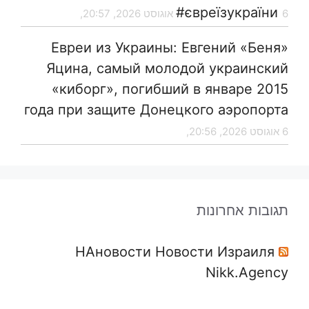
#євреїзукраїни
6 אוגוסט 2026, 20:57,
Евреи из Украины: Евгений «Беня»
Яцина, самый молодой украинский
«киборг», погибший в январе 2015
года при защите Донецкого аэропорта
6 אוגוסט 2026, 20:56,
תגובות אחרונות
НАновости Новости Израиля
Nikk.Agency