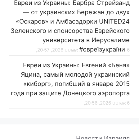
Евреи из Украины: Барбра Стрейзанд
— от украинских Бережан до двух
«Оскаров» и Амбасадорки UNITED24
Зеленского и спонсорства Еврейского
университета в Иерусалиме
#євреїзукраїни
6 אוגוסט 2026, 20:57,
Евреи из Украины: Евгений «Беня»
Яцина, самый молодой украинский
«киборг», погибший в январе 2015
года при защите Донецкого аэропорта
6 אוגוסט 2026, 20:56,
Новости Израиля