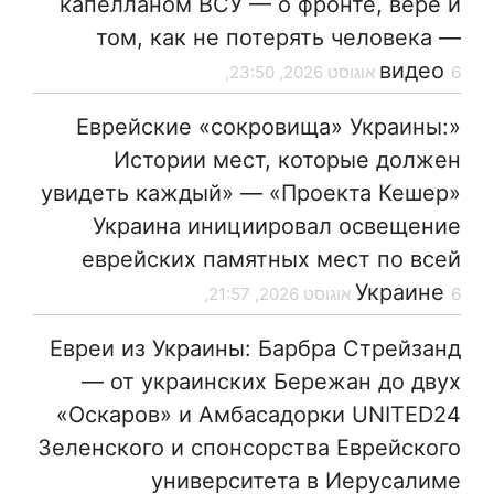
капелланом ВСУ — о фронте, вере и
том, как не потерять человека —
видео
6 אוגוסט 2026, 23:50,
«Еврейские «сокровища» Украины:
Истории мест, которые должен
увидеть каждый» — «Проекта Кешер»
Украина инициировал освещение
еврейских памятных мест по всей
Украине
6 אוגוסט 2026, 21:57,
Евреи из Украины: Барбра Стрейзанд
— от украинских Бережан до двух
«Оскаров» и Амбасадорки UNITED24
Зеленского и спонсорства Еврейского
университета в Иерусалиме