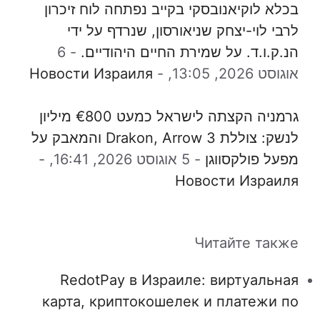
בכלא לוקיאנובסקי בקייב נפתחה לוח זיכרון
לרבי לוי-יצחק שניאורסון, שנרדף על ידי
הנ.ק.ו.ד. על שמירת החיים היהודיים.
-
6
אוגוסט 2026, 13:05,
-
Новости Израиля
גרמניה הקצתה לישראל כמעט €800 מיליון
לנשק: צוללת Drakon, Arrow 3 והמאבק על
מפעל פולקסווגן
-
5 אוגוסט 2026, 16:41,
-
Новости Израиля
Читайте также
RedotPay в Израиле: виртуальная
карта, криптокошелек и платежи по