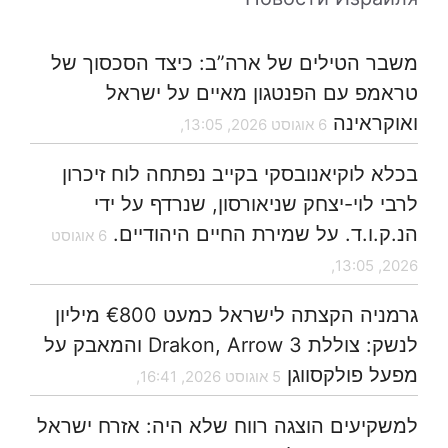
משבר הטילים של ארה”ב: כיצד הסכסוך של
טראמפ עם הפנטגון מאיים על ישראל
ואוקראינה
6 אוגוסט 2026, 13:05,
בכלא לוקיאנובסקי בקייב נפתחה לוח זיכרון
לרבי לוי-יצחק שניאורסון, שנרדף על ידי
הנ.ק.ו.ד. על שמירת החיים היהודיים.
6 אוגוסט
2026, 13:05,
גרמניה הקצתה לישראל כמעט €800 מיליון
לנשק: צוללת Drakon, Arrow 3 והמאבק על
מפעל פולקסווגן
5 אוגוסט 2026, 16:41,
למשקיעים הוצגה רווח שלא היה: אזרח ישראל