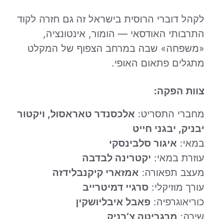
לקהל דוברי הרוסית בישראל זה גם חזרה לקוד
התרבותי האודסאי — הומור, אינטונציה,
«משפחה» שבה במרחב הצפוף של המקלט
מתגלים פתאום האופי.
צוות הפקה:
מחברי התסריט:
אלכסנדר טאראסול, ויקטור
יבניק, יבגני חייט
במאי:
איגור סלבינסקי
עוזרת במאי:
יקטרינה לבדבה
מעצב תפאורה:
אמזארי קיקנבלידזה
עורך מוזיקלי:
סרגיי דמיטרייב
כוריאוגרפיה:
פאבל איבליושקין
שירה:
מרגריטה צ’רניק