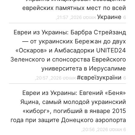
еврейских памятных мест по всей
Украине
6 אוגוסט 2026, 21:57,
Евреи из Украины: Барбра Стрейзанд
— от украинских Бережан до двух
«Оскаров» и Амбасадорки UNITED24
Зеленского и спонсорства Еврейского
университета в Иерусалиме
#євреїзукраїни
6 אוגוסט 2026, 20:57,
Евреи из Украины: Евгений «Беня»
Яцина, самый молодой украинский
«киборг», погибший в январе 2015
года при защите Донецкого аэропорта
6 אוגוסט 2026, 20:56,