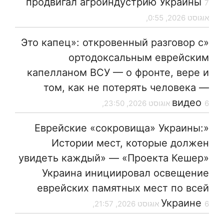
продвигал агроиндустрию Украины
7
אוגוסט 2026, 0:55,
«Это капец»: откровенный разговор с
ортодоксальным еврейским
капелланом ВСУ — о фронте, вере и
том, как не потерять человека —
видео
6 אוגוסט 2026, 23:50,
«Еврейские «сокровища» Украины:
Истории мест, которые должен
увидеть каждый» — «Проекта Кешер»
Украина инициировал освещение
еврейских памятных мест по всей
Украине
6 אוגוסט 2026, 21:57,