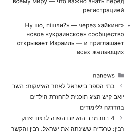
всему миру — что важно знать перед
регистрацией
«Ну шо, пішли?» — через хайкинг
новое «украинское» сообщество
открывает Израиль — и приглашает
всех желающих
קטגוריות
nanews
בתי הספר בישראל לאחר האזעקות: השר
יואב קיש הציג תוכנית להחזרת הילדים
בהדרגה ללימודים
4 בנובמבר הוא יום השנה לרצח יצחק
רבין: טרגדיה ששינתה את ישראל. רבין והקשר