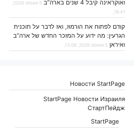
ואוקראינה קיבל 4 שנים בארה”ב
5 אוגוסט 2026,
16:41,
קודם לפתוח את הורמוז, ואז לדבר על תוכנית
הגרעין: מה ידוע על המזכר החדש של ארה”ב
ואיראן
5 אוגוסט 2026, 13:06,
Новости StartPage
StartPage Новости Израиля
СтартПейдж
StartPage