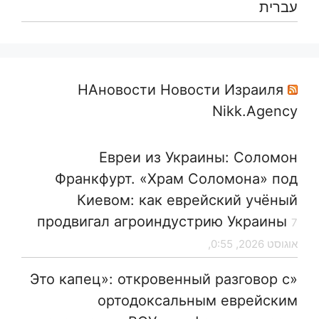
עברית
НАновости Новости Израиля
Nikk.Agency
Евреи из Украины: Соломон
Франкфурт. «Храм Соломона» под
Киевом: как еврейский учёный
продвигал агроиндустрию Украины
7
אוגוסט 2026, 0:55,
«Это капец»: откровенный разговор с
ортодоксальным еврейским