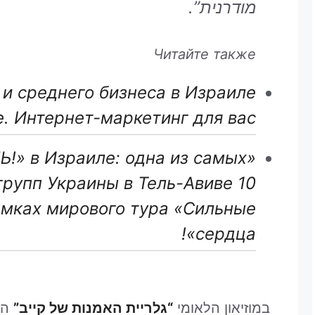
מודרנית”.
Читайте также
и среднего бизнеса в Израиле
е. Интернет-маркетинг для вас
!» в Израиле: одна из самых
рупп Украины в Тель-Авиве 10
амках мирового тура «Сильные
сердца»!
במוזיאון הלאומי
“גלריית האמנות של קייב”
הת