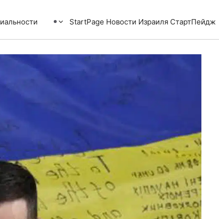
иальности
StartPage Новости Израиля СтартПейдж