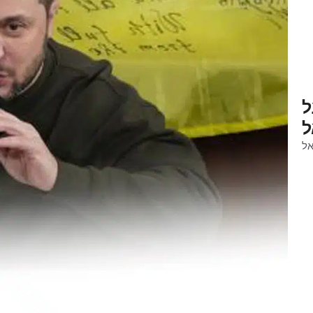
tukraso ועל
ל