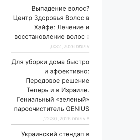
Выпадение волос?
Центр Здоровья Волос в
Хайфе: Лечение и
восстановление волос
9
אוגוסט 2026, 0:32,
Для уборки дома быстро
и эффективно:
Передовое решение
Теперь и в Израиле.
Гениальный «зеленый»
пароочиститель GENIUS
8 אוגוסט 2026, 22:30,
Украинский стендап в