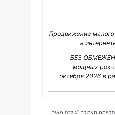
Продвижение малого 
в интернет
«БЕЗ ОБМЕЖЕНЬ
мощных рок-г
октября 2026 в р
קיימה תערוכה “גולדה מאיר.