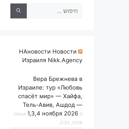
חיפוש:
НАновости Новости
Израиля Nikk.Agency
Вера Брежнева в
Израиле: тур «Любовь
спасёт мир» — Хайфа,
Тель-Авив, Ашдод —
1,3,4 ноября 2026
9 אוגוסט
2026, 0:33,