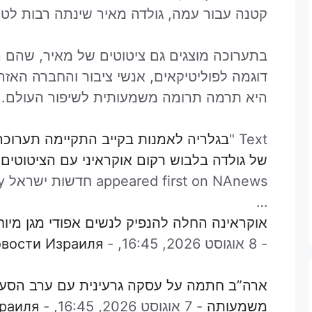
קטנה עבור עמה, גולדה מאיר שינתה רבות לטו
בתערוכה מוצגים גם ציטוטים של מאיר, שהם רלו
דוגמה לפוליטיקאים, אנשי ציבור והחברה האזרח
היא תרמה תרומה משמעותית לשיפור העולם.
Text "
בגלריה לאמנות בקייב התקיימה תערוכה 
של גולדה בלבוש רקום אוקראיני עם הציטוטים
appeared first on NAnews חדשות ישראל Nikk.Agency.
…
אוקראינה החלה להנפיק לנשים אפודי מגן מיו
-
8 אוגוסט 2026, 16:45,
-
вости Израиля
ארה”ב חתמה על עסקה גרעינית עם ערב הסעוד
משמעותה
-
7 אוגוסט 2026, 16:45,
-
раиля