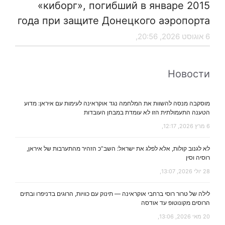
«киборг», погибший в январе 2015
года при защите Донецкого аэропорта
6 אוגוסט 2026, 20:56,
Новости
מוסקבה מנסה להשוות את המלחמה נגד אוקראינה לעימות עם איראן: מדוע
הטענה התעמולתית הזו לא עומדת במבחן העובדות
6 מרץ 2026, 12:17,
לא לגנוב קולות, אלא לפלג את ישראל: השב”כ הזהיר מהתערבות של איראן,
רוסיה וסין
28 יולי 2026, 13:07,
לילה של טרור רוסי ברחבי אוקראינה — תינוק עם כוויות, הרוגים בדניפרו ובתים
הרוסים מקונוטופ עד אודסה
20 מאי 2026, 13:06,