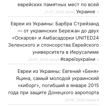
еврейских памятных мест по всей
Украине
6 אוגוסט 2026, 21:57,
Евреи из Украины: Барбра Стрейзанд
— от украинских Бережан до двух
«Оскаров» и Амбасадорки UNITED24
Зеленского и спонсорства Еврейского
университета в Иерусалиме
#євреїзукраїни
6 אוגוסט 2026, 20:57,
Евреи из Украины: Евгений «Беня»
Яцина, самый молодой украинский
«киборг», погибший в январе 2015
года при защите Донецкого аэропорта
6 אוגוסט 2026, 20:56,