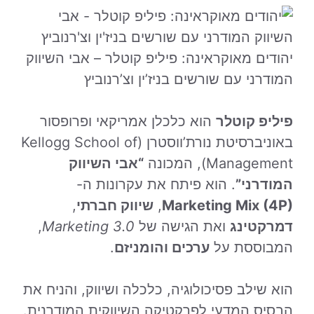
יהודים מאוקראינה: פיליפ קוטלר – אבי השיווק
המודרני עם שורשים בניז’ין וצ’רנוביץ
פיליפ קוטלר
הוא כלכלן אמריקאי ופרופסור
באוניברסיטת נורת’ווסטרן (Kellogg School of
Management), המכונה
“אבי השיווק
המודרני”
. הוא פיתח את עקרונות ה-
Marketing Mix (4P)
,
שיווק חברתי
,
דמרקטינג
ואת הגישה של
Marketing 3.0
,
המבוססת על
ערכים והומניזם
.
הוא שילב פסיכולוגיה, כלכלה ושיווק, והניח את
הבסיס המדעי לפרקטיקה השיווקית המודרנית.