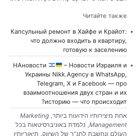
Читайте также
Капсульный ремонт в Хайфе и Крайот:
что должно входить в квартиру,
готовую к заселению
НАновости
– Новости Израиля и
Украины Nikk.Agency в WhatsApp,
Telegram, X и Facebook — про
взаимоотношения двух стран и их
историю — что происходит?
אחת מיצירותיו הידועות ביותר,
Marketing
Management
, נלמדת באוניברסיטאות בכל
העולם ונחשבת לתנ”ך של השיווק. תיאוריותיו