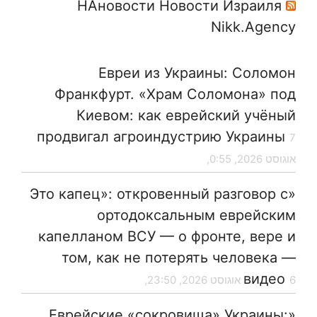
НАновости Новости Израиля
Nikk.Agency
Евреи из Украины: Соломон
Франкфурт. «Храм Соломона» под
Киевом: как еврейский учёный
продвигал агроиндустрию Украины
7
אוגוסט 2026, 0:55,
«Это капец»: откровенный разговор с
ортодоксальным еврейским
капелланом ВСУ — о фронте, вере и
том, как не потерять человека —
видео
6 אוגוסט 2026, 23:50,
«Еврейские «сокровища» Украины: