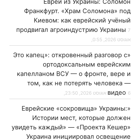
Евреи из Украины: Соломон
Франкфурт. «Храм Соломона» под
Киевом: как еврейский учёный
продвигал агроиндустрию Украины
7
אוגוסט 2026, 0:55,
«Это капец»: откровенный разговор с
ортодоксальным еврейским
капелланом ВСУ — о фронте, вере и
том, как не потерять человека —
видео
6 אוגוסט 2026, 23:50,
«Еврейские «сокровища» Украины:
Истории мест, которые должен
увидеть каждый» — «Проекта Кешер»
Украина инициировал освещение