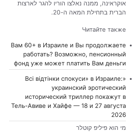
אוקראינה, ממנה נאלצו הוריו להגר לארצות
הברית בתחילת המאה ה-20.
Читайте также
Вам 60+ в Израиле и Вы продолжаете
работать? Возможно, пенсионный
фонд уже может платить Вам деньги
«Всі відтінки спокуси» в Израиле:
украинский эротический
исторический триллер покажут в
Тель-Авиве и Хайфе — 18 и 27 августа
2026
מי הוא פיליפ קוטלר