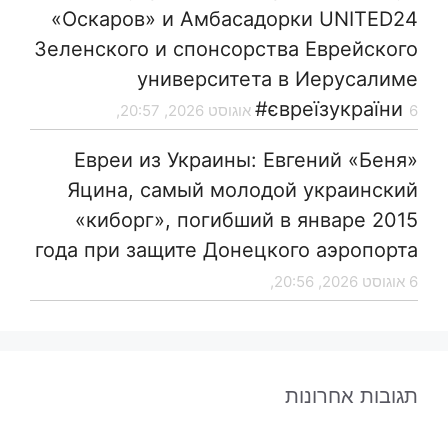
«Оскаров» и Амбасадорки UNITED24
Зеленского и спонсорства Еврейского
университета в Иерусалиме
#євреїзукраїни
6 אוגוסט 2026, 20:57,
Евреи из Украины: Евгений «Беня»
Яцина, самый молодой украинский
«киборг», погибший в январе 2015
года при защите Донецкого аэропорта
6 אוגוסט 2026, 20:56,
תגובות אחרונות