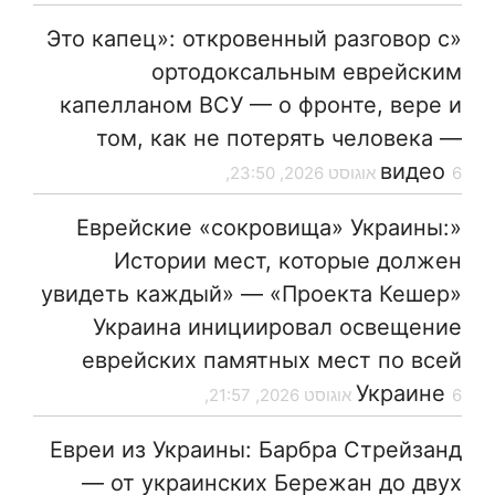
«Это капец»: откровенный разговор с
ортодоксальным еврейским
капелланом ВСУ — о фронте, вере и
том, как не потерять человека —
видео
6 אוגוסט 2026, 23:50,
«Еврейские «сокровища» Украины:
Истории мест, которые должен
увидеть каждый» — «Проекта Кешер»
Украина инициировал освещение
еврейских памятных мест по всей
Украине
6 אוגוסט 2026, 21:57,
Евреи из Украины: Барбра Стрейзанд
— от украинских Бережан до двух