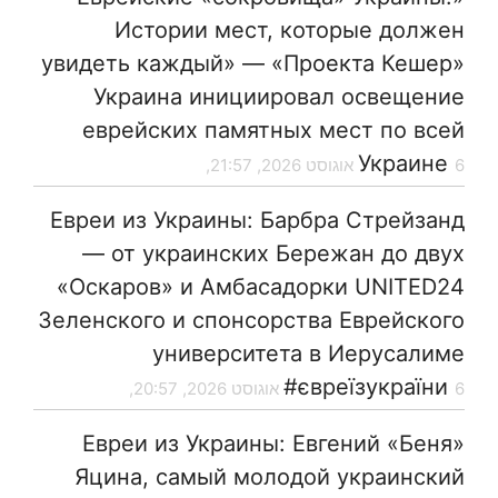
Истории мест, которые должен
увидеть каждый» — «Проекта Кешер»
Украина инициировал освещение
еврейских памятных мест по всей
Украине
6 אוגוסט 2026, 21:57,
Евреи из Украины: Барбра Стрейзанд
— от украинских Бережан до двух
«Оскаров» и Амбасадорки UNITED24
Зеленского и спонсорства Еврейского
университета в Иерусалиме
#євреїзукраїни
6 אוגוסט 2026, 20:57,
Евреи из Украины: Евгений «Беня»
Яцина, самый молодой украинский