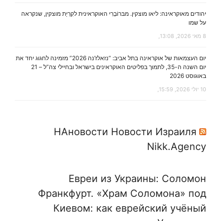
יהודים מאוקראינה: ליאו מוצקין. מבּרוֹבָרִי האוקראינית לקִרְיַת מוצקין, שנקראה
על שמו
8 מאי 2026, 13:08,
יום העצמאות של אוקראינה בתל אביב: “נזאלז’נה 2026” מזמינה לחגוג יחד את
יום השנה ה-35, לתמוך בפליטים האוקראינים בישראל ובחיילי צה”ל – 21
באוגוסט 2026
10 יולי 2026, 15:59,
НАновости Новости Израиля
Nikk.Agency
Евреи из Украины: Соломон
Франкфурт. «Храм Соломона» под
Киевом: как еврейский учёный