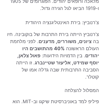
מלאכה ורופאים יהודים. הפוגרומים של 1905
ו-1919 הביאו לגל הגירה גדול.
צ’רנוביץ: בירת האינטליגנציה היהודית
צ’רנוביץ הייתה בירת התרבות של בוקובינה. חיו
בה
ציונים, משוררים, מדענים
. לפני מלחמת
העולם הראשונה
40% מהתושבים היו
יהודים
. בין הדמויות הידועות:
פאול צלאן,
יוסף שמידט, אליעזר שטיינברג
. זו הייתה
הסביבה התרבותית שבה גדלה אמו של
קוטלר.
המסלול להצלחה
פיליפ למד באוניברסיטת שיקגו וב-MIT. הוא