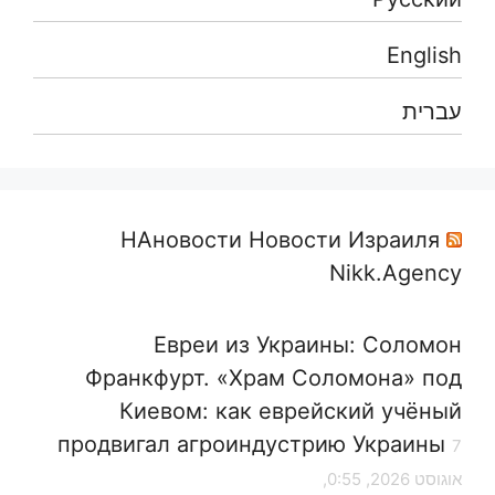
English
עברית
НАновости Новости Израиля
Nikk.Agency
Евреи из Украины: Соломон
Франкфурт. «Храм Соломона» под
Киевом: как еврейский учёный
продвигал агроиндустрию Украины
7
אוגוסט 2026, 0:55,