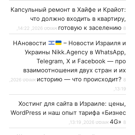
Капсульный ремонт в Хайфе и Крайот:
что должно входить в квартиру,
готовую к заселению
8 אוגוסט 2026, 14:22,
НАновости
– Новости Израиля и
Украины Nikk.Agency в WhatsApp,
Telegram, X и Facebook — про
взаимоотношения двух стран и их
историю — что происходит?
8 אוגוסט 2026,
13:19,
Хостинг для сайта в Израиле: цены,
WordPress и наш опыт тарифа «Бизнес
4G»
8 אוגוסט 2026, 13:19,