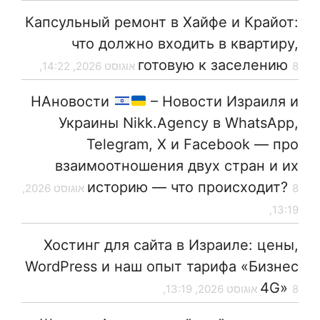
Капсульный ремонт в Хайфе и Крайот:
что должно входить в квартиру,
готовую к заселению
8 אוגוסט 2026, 14:22,
НАновости
– Новости Израиля и
Украины Nikk.Agency в WhatsApp,
Telegram, X и Facebook — про
взаимоотношения двух стран и их
историю — что происходит?
8 אוגוסט 2026,
13:19,
Хостинг для сайта в Израиле: цены,
WordPress и наш опыт тарифа «Бизнес
4G»
8 אוגוסט 2026, 13:19,