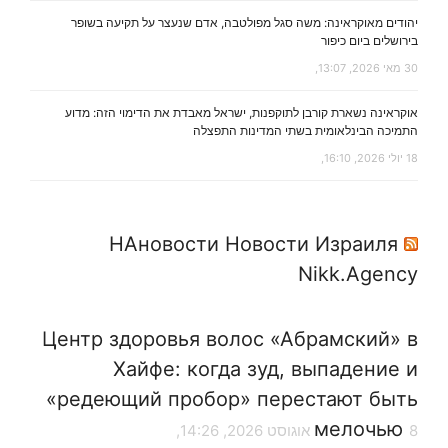
יהודים מאוקראינה: משה סגל מפולטבה, אדם שנעצר על תקיעה בשופר
בירושלים ביום כיפור
30 מאי 2026, 13:07,
אוקראינה נשארת קורבן לתוקפנות, ישראל מאבדת את הדימוי הזה: מדוע
התמיכה הבינלאומית בשתי המדינות התפצלה
18 יולי 2026, 16:10,
НАновости Новости Израиля
Nikk.Agency
Центр здоровья волос «Абрaмский» в
Хайфе: когда зуд, выпадение и
«редеющий пробор» перестают быть
мелочью
8 אוגוסט 2026, 14:26,