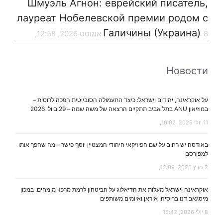
Шмуэль Агнон: еврейский писатель,
лауреат Нобелевской премии родом с
Галичины (Украина)
8 אוגוסט 2026, 12:58,
Новости
על אוקראינה, יהודים וישראל: כיצד התעמולה הסובייטית הפכה לרוסית –
במוזיאון ANU בתל אביב תתקיים הרצאה של משה שמה – 29 ביולי 2026
11 יולי 2026, 16:02,
באודסה יש רחוב על שם הפיזיקאי היהודי המצטיין יוסף פישר – מה שהפך אותו
למפורסם
2 מרץ 2026, 12:09,
אוקראינה וישראל מעלות את הדיאלוג על הביטחון לרמת מרכזי מומחים: במכון
מיסגאב דנו ברוסיה, איראן ואיומים משותפים
8 יולי 2026, 15:42,