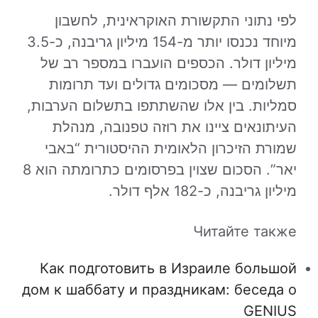
לפי נתוני התקשורת האוקראינית, לחשבון
מיוחד נכנסו יותר מ-154 מיליון גריבנה, כ-3.5
מיליון דולר. הכספים הועברו במספר רב של
תשלומים — מסכומים גדולים ועד תרומות
סמליות. בין אלו שהשתתפו בתשלום הערבות,
העיתונאים ציינו את רוזה טפנובה, מנהלת
שמורת הזיכרון הלאומית ההיסטורית “באבי
יאר”. הסכום שצוין בפרסומים כתרומתה הוא 8
מיליון גריבנה, כ-182 אלף דולר.
Читайте также
Как подготовить в Израиле большой
дом к шаббату и праздникам: беседа о
GENIUS