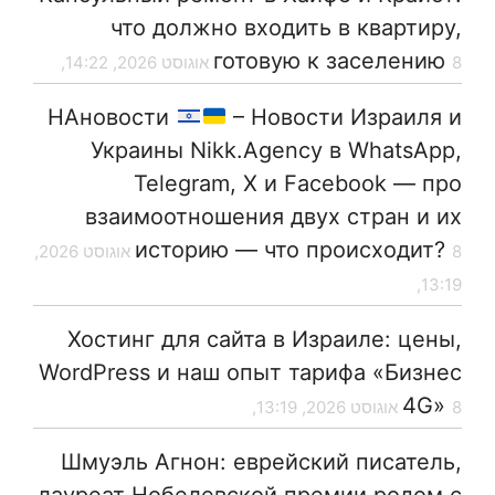
что должно входить в квартиру,
готовую к заселению
8 אוגוסט 2026, 14:22,
НАновости
– Новости Израиля и
Украины Nikk.Agency в WhatsApp,
Telegram, X и Facebook — про
взаимоотношения двух стран и их
историю — что происходит?
8 אוגוסט 2026,
13:19,
Хостинг для сайта в Израиле: цены,
WordPress и наш опыт тарифа «Бизнес
4G»
8 אוגוסט 2026, 13:19,
Шмуэль Агнон: еврейский писатель,