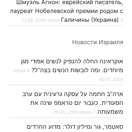
Шмуэль Агнон: еврейский писатель,
лауреат Нобелевской премии родом с
Галичины (Украина)
8 אוגוסט 2026, 12:58,
Новости Израиля
אוקראינה החלה להנפיק לנשים אפודי מגן
מיוחדים. ומה לובשות הנשים בצה”ל?
8 אוגוסט
2026, 16:45,
ארה”ב חתמה על עסקה גרעינית עם ערב
הסעודית. כעבור יום טראמפ שינה את
משמעותה
7 אוגוסט 2026, 16:45,
סאטמר, גור ומיליון דולר: מדוע החרדים