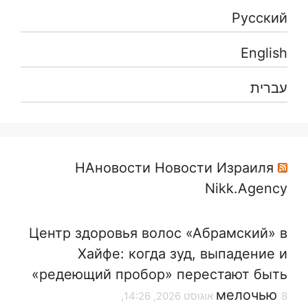
Русский
English
עברית
НАновости Новости Израиля
Nikk.Agency
Центр здоровья волос «Абрaмский» в
Хайфе: когда зуд, выпадение и
«редеющий пробор» перестают быть
мелочью
8 אוגוסט 2026, 14:26,