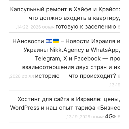
Капсульный ремонт в Хайфе и Крайот:
что должно входить в квартиру,
готовую к заселению
8 אוגוסט 2026, 14:22,
НАновости
– Новости Израиля и
Украины Nikk.Agency в WhatsApp,
Telegram, X и Facebook — про
взаимоотношения двух стран и их
историю — что происходит?
8 אוגוסט 2026,
13:19,
Хостинг для сайта в Израиле: цены,
WordPress и наш опыт тарифа «Бизнес
4G»
8 אוגוסט 2026, 13:19,