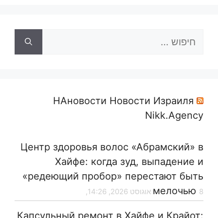
חיפוש:
НАновости Новости Израиля
Nikk.Agency
Центр здоровья волос «Абрaмский» в
Хайфе: когда зуд, выпадение и
«редеющий пробор» перестают быть
мелочью
8 אוגוסט 2026, 14:26,
Капсульный ремонт в Хайфе и Крайот: