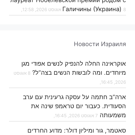
лауреат Нобелевской премии родом с
Галичины (Украина)
8 אוגוסט 2026, 12:58,
Новости Израиля
אוקראינה החלה להנפיק לנשים אפודי מגן
מיוחדים. ומה לובשות הנשים בצה”ל?
8 אוגוסט
2026, 16:45,
ארה”ב חתמה על עסקה גרעינית עם ערב
הסעודית. כעבור יום טראמפ שינה את
משמעותה
7 אוגוסט 2026, 16:45,
סאטמר, גור ומיליון דולר: מדוע החרדים