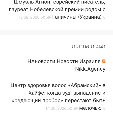
Шмуэль Агнон: еврейский писатель,
лауреат Нобелевской премии родом с
Галичины (Украина)
8 אוגוסט 2026, 12:58,
תגובות אחרונות
НАновости Новости Израиля
Nikk.Agency
Центр здоровья волос «Абрaмский» в
Хайфе: когда зуд, выпадение и
«редеющий пробор» перестают быть
мелочью
8 אוגוסט 2026, 14:26,