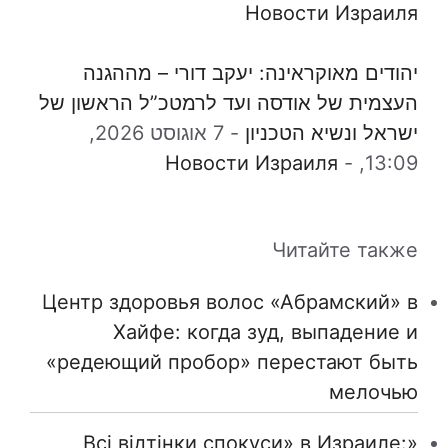
Новости Израиля
יהודים מאוקראינה: יעקב דורי – מההגנה
העצמית של אודסה ועד לרמטכ”ל הראשון של
ישראל ונשיא הטכניון
-
7 אוגוסט 2026,
Новости Израиля
-
13:09,
Читайте также
Центр здоровья волос «Абрaмский» в
Хайфе: когда зуд, выпадение и
«редеющий пробор» перестают быть
мелочью
«Всі відтінки спокуси» в Израиле: